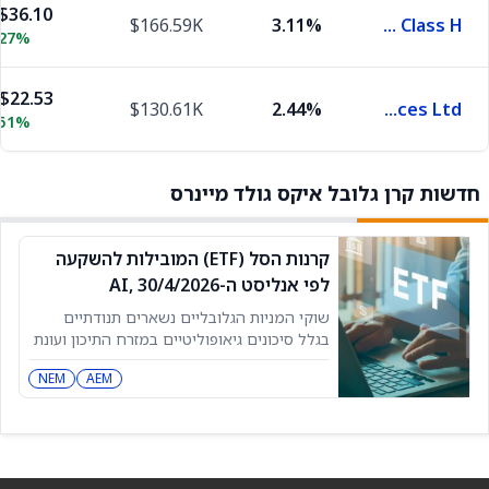
$36.10
$166.59K
3.11%
Zijin Mining Group Co Class H
.27%
$22.53
$130.61K
2.44%
Northern Star Resources Ltd
.51%
חדשות קרן גלובל איקס גולד מיינרס
קרנות הסל (ETF) המובילות להשקעה
לפי אנליסט ה-AI, 30/4/2026
שוקי המניות הגלובליים נשארים תנודתיים
בגלל סיכונים גיאופוליטיים במזרח התיכון ועונת
הדוחות המתמשכת. בתקופה לא יציבה כזו,
NEM
AEM
משקיעים יכולים לשקול השקעה בקרנות סל
(ETFs) כדי להימנע מסיכונים ספציפיים של
מניות בודדות. קרנות סל מפזרות את ההשקעה
על פני מניות רבות. האנליסט מבוסס הבינה
המלאכותית של קרנות הסל (ETF AI