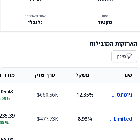
סיווג
אזור גיאוגרפי
סקטור
גלובלי
האחזקות המובילות
סינון
שם
משקל
ערך שוק
מחיר וש
05.43
ניומונט מיינינג
12.35%
$660.56K
1.09%
235.39
$477.73K
8.93%
Agnico-Eagle Mines Limited
.35%
58.08