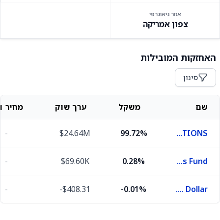
אזור גיאוגרפי
צפון אמריקה
האחזקות המובילות
סינון
שם
משקל
ערך שוק
מחיר וש
-
$24.64M
99.72%
OPTIONS
-
$69.60K
0.28%
First American Funds Inc X Treasury Obligations Fund
-
-$408.31
-0.01%
U.S. Dollar