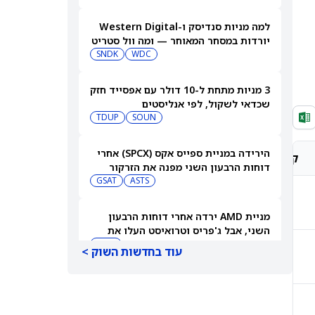
למה מניות סנדיסק ו-Western Digital
יורדות במסחר המאוחר — ומה וול סטריט
צופה בהמשך
WDC
SNDK
3 מניות מתחת ל-10 דולר עם אפסייד חזק
שכדאי לשקול, לפי אנליסטים
TDUP
SOUN
הירידה במניית ספייס אקס (SPCX) אחרי
קונצנזוס אנליסטים
מחיר יעד אנליסטים
דוחות הרבעון השני מפנה את הזרקור
ASTS
לקרנות סל חלל עם חשיפה גבוהה
GSAT
קנייה מתונה
$331.90
מניית AMD ירדה אחרי דוחות הרבעון
השני, אבל ג'פריס וטרואיסט העלו את
מחירי היעד. הנה הסיבה
AMD
עוד בחדשות השוק >
קנייה חזקה
$560.22
אטסי מקצצת 12% מכוח האדם שלה, אבל
AI וקיצוץ עלויות אינם הסיבה
AMZN
WMT
קנייה חזקה
$430.70