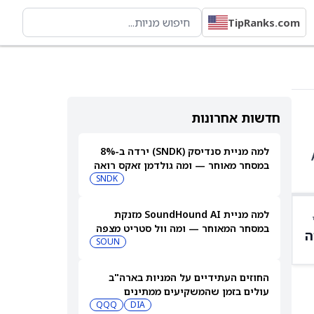
TipRanks.com
חדשות אחרונות
למה מניית סנדיסק (SNDK) ירדה ב-8%
5., AMZN
במסחר מאוחר — ומה גולדמן זאקס רואה
בהמשך
SNDK
למה מניית SoundHound AI מזנקת
במסחר המאוחר — ומה וול סטריט מצפה
ה
שיקרה בהמשך
SOUN
החוזים העתידיים על המניות בארה"ב
עולים בזמן שהמשקיעים ממתינים
לדוחות נוספים
DIA
QQQ