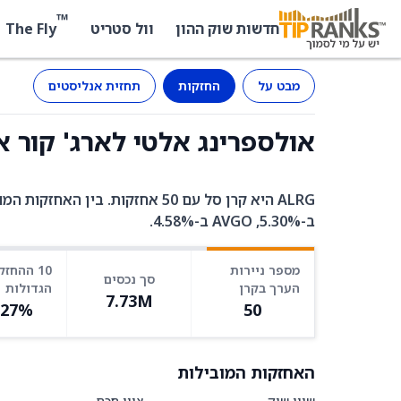
™
The Fly
חדשות שוק ההון
וול סטריט
מבט על
החזקות
תחזית אנליסטים
אולספרינג אלטי לארג' קור אי-טי-אפ (RG
ב-5.30%, AVGO ב-4.58%.
מספר ניירות
10 ההחזק
סך נכסים
הערך בקרן
הגדולות
7.73M
.27%
50
האחזקות המובילות
שווי שוק
ציון חכם