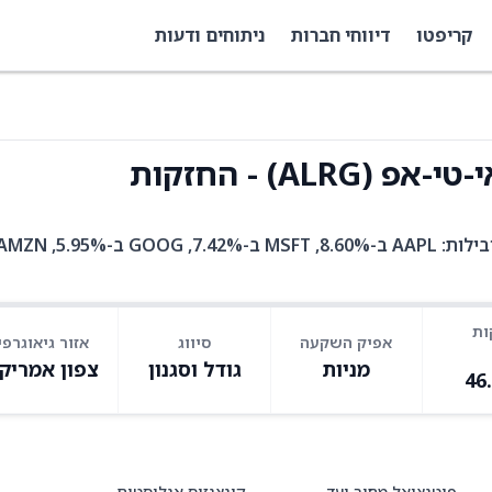
קריפטו
דיווחי חברות
ניתוחים ודעות
AL) - החזקות
ALRG היא קרן סל עם 50 אחזקות. בין האחזקות המובילות: AAPL ב-8.60%, MSFT ב-7.42%, GOOG ב-95%
ות
אפיק השקעה
סיווג
אזור גיאוגרפי
מניות
גודל וסגנון
צפון אמריק
46
פוטנציאל מחיר יעד
קונצנזוס אנליסטים