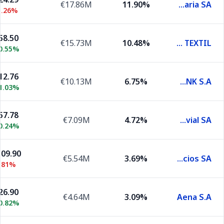
€17.86M
11.90%
Banco Bilbao Vizcaya Argentaria SA
1.26%
58.50
€15.73M
10.48%
INDUSTRIA DE DISENO TEXTIL
0.55%
12.76
€10.13M
6.75%
CAIXABANK S.A.
1.03%
57.78
€7.09M
4.72%
Ferrovial SA
0.24%
109.90
€5.54M
3.69%
Actividades de Construccion y Servicios SA
.81%
26.90
€4.64M
3.09%
Aena S.A
0.82%