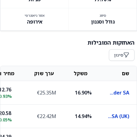
סיווג
אזור גיאוגרפי
גודל וסגנון
אירופה
האחזקות המובילות
סינון
שם
משקל
ערך שוק
מחיר וש
12.76
€25.35M
16.90%
Banco Santander SA
0.93%
20.58
€22.42M
14.94%
Iberdrola SA (UK)
0.05%
24.29