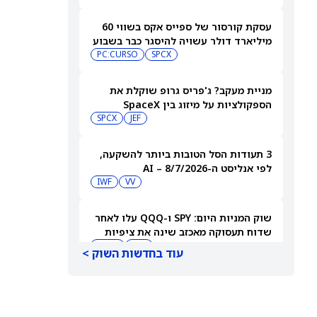
עסקת קורסור של ספייס אקס בשווי 60
מיליארד דולר עשויה להיסגר כבר בשבוע
הבא… אבל המותג Cursor עלול להיעלם
SPCX
PC:CURSO
מניית מעקב? ג'פריס גרופ שוקלת את
הספקולציות על מיזוג בין SpaceX
לטסלה
JEF
SPCX
3 תעודות הסל הטובות ביותר להשקעה,
לפי אנליסט ה-AI – 8/7/2026
IWF
VV
שוק המניות היום: SPY ו-QQQ עלו לאחר
שדוח תעסוקה מאכזב שינה את ציפיות
הריבית
DIA
QQQ
עוד בחדשות השוק >
מניות מחשוב קוונטי מזנקות כשוושינגטון
בוחנת הגדלת המימון ב-68%
QBTS
IONQ