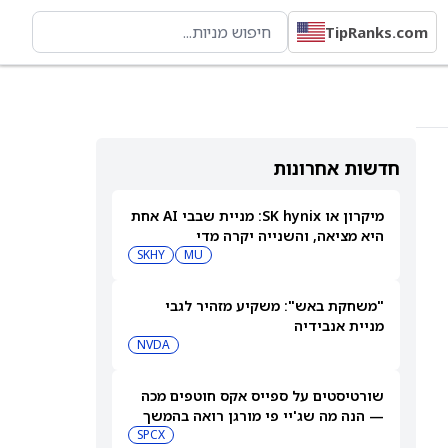
TipRanks.com
חדשות אחרונות
מיקרון או SK hynix: מניית שבבי AI אחת
היא מציאה, והשנייה יקרה מדי
SKHY
MU
"משחקת באש": משקיע מזהיר לגבי
מניית אנבידיה
NVDA
שורטיסטים על ספייס אקס חוטפים מכה
— הנה מה שג'יי פי מורגן רואה בהמשך
SPCX