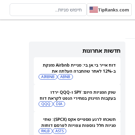
TipRanks.com
חדשות אחרונות
דוח אייר בי.אן.בי: מניית Airbnb מזנקת
ב-12% לאחר שהחברה העלתה את
התחזית
ABNB
AIRBNB
שוק המניות היום: SPY ו-QQQ ירדו
בעקבות הזינוק במחירי הנפט לקראת דוח
התעסוקה המרכזי
DIA
QQQ
תשכחו לרגע מספייס אקס (SPCX): שתי
מניות חלל נוספות צפויות לפרסם דוחות
ב-10 באוגוסט
ASTS
RKLB