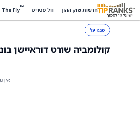
™
The Fly
חדשות שוק ההון
וול סטריט
מבט על
קולומביה שורט דוראיישן בונד (SBND) - החז
אין נ