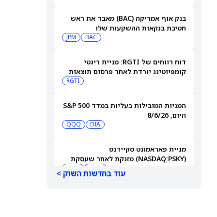
בנק אוף אמריקה (BAC) מאבד את ראש
חטיבת בנקאות ההשקעות שלו
JPM
BAC
דוח רווחים של RGTI: מניית ריגטי
קומפיוטינג יורדת לאחר פרסום תוצאות
הרבעון השני
RGTI
המניות המובילות בעליות במדד S&P 500
היום, 8/6/26
QQQ
DIA
מניית פאראמונט סקיידנס
(NASDAQ:PSKY) מזנקת לאחר שעסקת
המיזוג קיבלה אישור בבריטניה
WBD
PSKY
עוד בחדשות השוק >
משקיעים קמעונאיים מצמצמים חשיפה
למניית קורוויב (CRWV) לקראת דוחות
הרבעון השני
CRWV
IREN