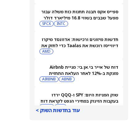
ספייס אקס תבנה תחנות כוח משלה עבור
מפעל שבבים בשווי 16.8 מיליארד דולר
SPCX
INTC
חדשות מיזוגים ורכישות: אדוונסד מיקרו
דיווייסז רוכשת את Taalas כדי לחזק את
מהלך ה-AI inference שלה
AMD
דוח של אייר בי.אן.בי: מניית Airbnb
מזנקת ב-12% לאחר העלאת התחזית
AIRBNB
ABNB
שוק המניות היום: SPY ו-QQQ ירדו
בעקבות הזינוק במחירי הנפט לקראת דוח
התעסוקה המרכזי
DIA
QQQ
עוד בחדשות השוק >
תשכחו לרגע מספייס אקס (SPCX): שתי
מניות חלל נוספות צפויות לפרסם דוחות
ב-10 באוגוסט
ASTS
RKLB