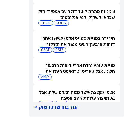
3 מניות מתחת ל-10 דולר עם אפסייד חזק
שכדאי לשקול, לפי אנליסטים
TDUP
SOUN
הירידה במניית ספייס אקס (SPCX) אחרי
דוחות הרבעון השני מפנה את הזרקור
ASTS
לקרנות סל חלל עם חשיפה גבוהה
GSAT
מניית AMD ירדה אחרי דוחות הרבעון
השני, אבל ג'פריס וטרואיסט העלו את
מחירי היעד. הנה הסיבה
AMD
אטסי מקצצת 12% מכוח האדם שלה, אבל
AI וקיצוץ עלויות אינם הסיבה
AMZN
WMT
עוד בחדשות השוק >
"שאפתנות מגיעה עם מחיר", מזהיר
אנליסט וולס פרגו לאחר שהוריד את
NVDA
מחיר היעד למניית אנבידיה (אנבידיה)
SPCX