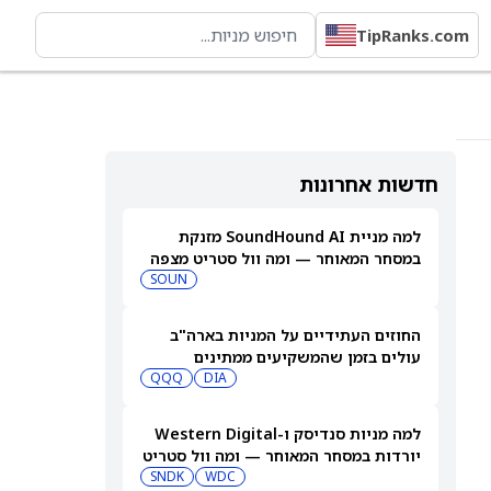
TipRanks.com
חדשות אחרונות
למה מניית SoundHound AI מזנקת
במסחר המאוחר — ומה וול סטריט מצפה
שיקרה בהמשך
SOUN
החוזים העתידיים על המניות בארה"ב
עולים בזמן שהמשקיעים ממתינים
לדוחות נוספים
DIA
QQQ
למה מניות סנדיסק ו-Western Digital
יורדות במסחר המאוחר — ומה וול סטריט
צופה בהמשך
WDC
SNDK