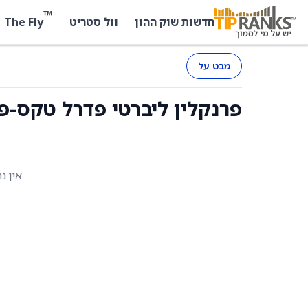
™
The Fly
חדשות שוק ההון
וול סטריט
מבט על
פרנקלין ליברטי פדרל טקס-פרי בונד (LMB
אין נ