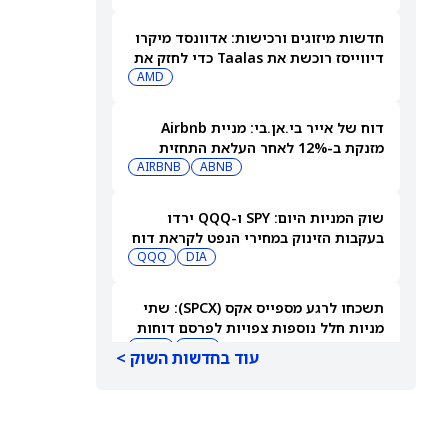
חדשות מיזוגים ורכישות: אדוונסד מיקרו
דיווייסז רוכשת את Taalas כדי לחזק את
מהלך ה-AI inference שלה
AMD
דוח של אייר בי.אן.בי: מניית Airbnb
מזנקת ב-12% לאחר העלאת התחזית
AIRBNB
ABNB
שוק המניות היום: SPY ו-QQQ ירדו
בעקבות הזינוק במחירי הנפט לקראת דוח
התעסוקה המרכזי
DIA
QQQ
תשכחו לרגע מספייס אקס (SPCX): שתי
מניות חלל נוספות צפויות לפרסם דוחות
ב-10 באוגוסט
ASTS
RKLB
עוד בחדשות השוק >
בנק אוף אמריקה (BAC) מאבד את ראש
חטיבת בנקאות ההשקעות שלו
JPM
BAC