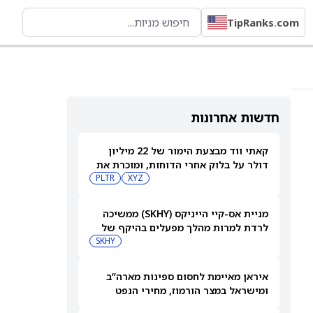
TipRanks.com
חדשות אחרונות
קאתי ווד מבצעת הימור של 22 מיליון
דולר על בלוק אחרי הדוחות, ומוכרת את
Shopify ואת פלנטיר
XYZ
PLTR
מניית אס-קיי הייניקס (SKHY) ממשיכה
לרדת למרות מהלך מפעלים בהיקף של
38 מיליארד דולר להגדלת קיבולת
SKHY
השבבים
איראן מאיימת לחסום ספינות מארה”ב
ומישראל במצר הורמוז, מחירי הנפט
עולים