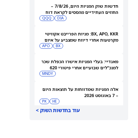
חדשות שוק המניות היום, 7/8/26 –
החוזים העתידיים מהססים לקראת דוח
התעסוקה
DIA
QQQ
BX, APO, KKR: מניות הפרייבט אקוויטי
מקרטעות אחרי דיווח שמצביע על איום
מצד האקרים
BX
APO
מאנדיי: בעלי המניות אישרו הכפלת שכר
למנכ”לים שבועיים אחרי פיטורי 620
עובדים
MNDY
אלה המניות שמדווחות על תוצאות היום
– 7 באוגוסט 2026
PK
HE
עוד בחדשות השוק >
עליות שערים בפתיחת המסחר בת”א:
מניות הגז מטפסות, נובה יורדת 2% אחרי
הדוחות
IL:TASE