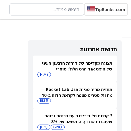
TipRanks.com
חדשות אחרונות
תצוגה מקדימה של דוחות הרבעון השני
של הימס אנד הרס הלת': סוחרי
האופציות נערכים לתנועה של 14.5%
HIMS
במניית HIMS
תחזית מחיר מניית Rocket Lab Usa —
מה וול סטריט מצפה לקראת הדוח ב-10
באוגוסט
RKLB
3 קרנות סל דיבידנד עם הכנסה גבוהה
שעוברות את רף התשואה של 8%
JEPQ
GPIQ