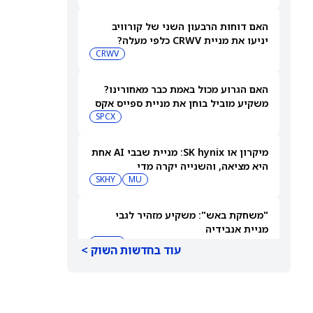
האם דוחות הרבעון השני של קורוויב
יניעו את מניית CRWV כלפי מעלה?
CRWV
האם הגרוע מכול באמת כבר מאחורינו?
משקיע מוביל בוחן את מניית ספייס אקס
SPCX
מיקרון או SK hynix: מניית שבבי AI אחת
היא מציאה, והשנייה יקרה מדי
SKHY
MU
"משחקת באש": משקיע מזהיר לגבי
מניית אנבידיה
NVDA
עוד בחדשות השוק >
שורטיסטים על ספייס אקס חוטפים מכה
— הנה מה שג'יי פי מורגן רואה בהמשך
SPCX