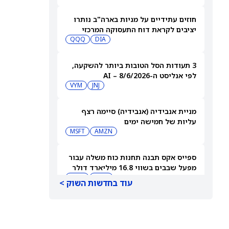
חוזים עתידיים על מניות בארה"ב נותרו
יציבים לקראת דוח התעסוקה המרכזי
QQQ
DIA
3 תעודות הסל הטובות ביותר להשקעה,
לפי אנליסט ה-AI – 8/6/2026
VYM
JNJ
מניית אנבידיה (אנבידיה) סיימה רצף
עליות של חמישה ימים
MSFT
AMZN
ספייס אקס תבנה תחנות כוח משלה עבור
מפעל שבבים בשווי 16.8 מיליארד דולר
SPCX
INTC
עוד בחדשות השוק >
חדשות מיזוגים ורכישות: אדוונסד מיקרו
דיווייסז רוכשת את Taalas כדי לחזק את
מהלך ה-AI inference שלה
AMD