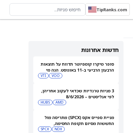
TipRanks.com
חדשות אחרונות
סופר מיקרו קומפיוטר תדווח על תוצאות
הרבעון הרביעי ב-11 באוגוסט. הנה מי
מחזיק במניית SMCI
VOO
VTI
3 מניות טרנדיות שכדאי לעקוב אחריהן,
לפי אנליסטים – 8/6/2026
HUBS
AMD
מניית ספייס אקס (SPCX) מתריסה מול
החששות מסיום תקופת החסימה,
ומטפסת לאחר שחרור 911 מיליון מניות
NDX
SPCX