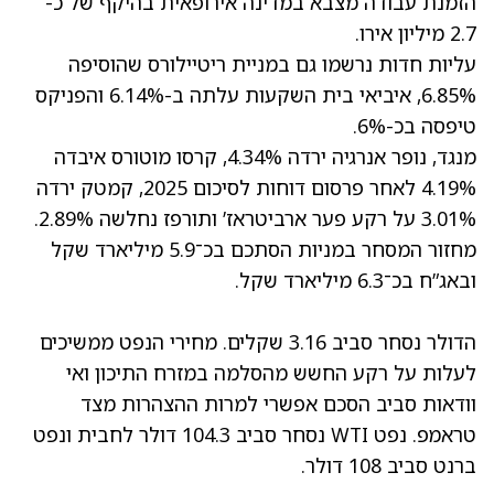
הזמנת עבודה מצבא במדינה אירופאית בהיקף של כ-
2.7 מיליון אירו.
עליות חדות נרשמו גם במניית ריטיילורס שהוסיפה
6.85%,
איביאי בית השקעות
עלתה ב-6.14% והפניקס
טיפסה בכ-6%.
מנגד,
נופר אנרגיה
ירדה 4.34%, קרסו מוטורס איבדה
4.19% לאחר פרסום דוחות לסיכום 2025, קמטק ירדה
3.01% על רקע פער ארביטראז’ ותורפז נחלשה 2.89%.
מחזור המסחר במניות הסתכם בכ־5.9 מיליארד שקל
ובאג”ח בכ־6.3 מיליארד שקל.
הדולר נסחר סביב 3.16 שקלים. מחירי הנפט ממשיכים
לעלות על רקע החשש מהסלמה במזרח התיכון ואי
וודאות סביב הסכם אפשרי למרות ההצהרות מצד
טראמפ. נפט WTI נסחר סביב 104.3 דולר לחבית ונפט
ברנט סביב 108 דולר.