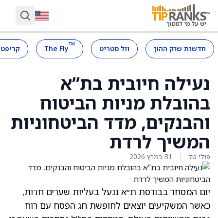
™
חדשות שוק ההון
וול סטריט
The Fly
קריפטו
נעילה חיובית בת”א
בהובלת מניות הביטוח
והבנקים, מדד הביטחוניות
המשיך לרדת
פולי טל
31 במרץ 2026
יום המסחר בבורסת ת״א ננעל בעליות שערים חדות,
כאשר המשקיעים יוצאים לחופשת חג הפסח עם רוח