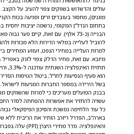
בניגוד להתאוששות המהירה שנרשמה בסבבי לחימ
עולים והדשדוש בשווקים צפוי להעיב על הקצב.
מוגנים), מחסור בעובדים זרים ופגיעה בכוח הקני
הבנייה (כ-73 אלף). עם זאת, קיים פער 
להוביל לעלייה במלאי הדירות הלא מכורות ולהג
למרות העלייה במחירי הנפט, זעזוע המחירים ב
מיובא. עם זאת, מחיר הדלק צפוי לזנק באפריל בשיעור של כ-14%, אלא אם הממשל
הוא סעיף הנסיעות לחו”ל; ביטול הטיסות הסדיר
בשל הירידה במספר החברות המגיעות לישראל.
בבנק הפועלים מעריכים כי למרות שהשווקים מ
עשויה להחזיר את אפשרות ההפחתה לסדר היום 
כל עוד הלחימה נמשכת והסיכון הפיסקאלי גבוה.