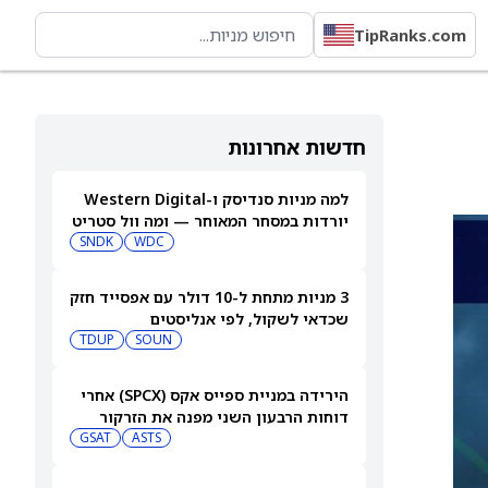
TipRanks.com
חדשות אחרונות
למה מניות סנדיסק ו-Western Digital
יורדות במסחר המאוחר — ומה וול סטריט
צופה בהמשך
WDC
SNDK
3 מניות מתחת ל-10 דולר עם אפסייד חזק
שכדאי לשקול, לפי אנליסטים
TDUP
SOUN
הירידה במניית ספייס אקס (SPCX) אחרי
דוחות הרבעון השני מפנה את הזרקור
ASTS
לקרנות סל חלל עם חשיפה גבוהה
GSAT