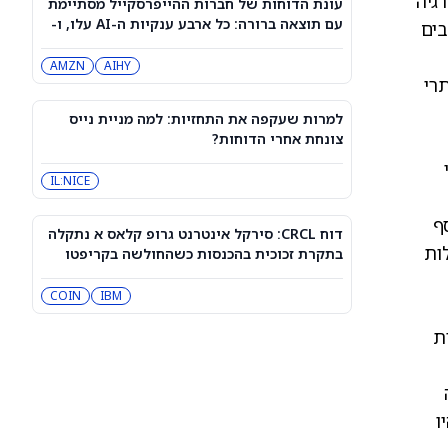
גיה
עונת הדוחות של חברות ההייפרסקייל מסתיימת
דוח סנדיסק: מניית סנדיסק ירדה למרות
עם תוצאה ברורה: כל ארבע ענקיות ה-AI עלו, ו-
בים
עקיפה חזקה של התחזיות – הנה הסיבה
AIHY מחזיקה בראלי
SNDK
AMZN
AIHY
ר היתרי
המניות המובילות בעליות במדד S&P 500
היום, 5/8/26
למרות שעקפה את התחזיות: למה מניית נייס
QQQ
DIA
צונחת אחרי הדוחות?
IL:NICE
מניית פאראמונט סקיידנס
(NASDAQ:PSKY) מזנקת לאחר שנקבע
נוסף
מועד משפט למרץ 2027
WBD
PSKY
דוח CRCL: סירקל אינטרנט גרופ קלאס א נתקלה
ות
בתקרת זכוכית בהכנסות כשהחולשה בקריפטו
פוגעת בצמיחת הסטייבלקוין; מניית CRCL מזנקת
מניית לוסיד גרופ (LCID) צונחת ב-18%
IBM
אחרי הדוח: מה הפחיד את המשקיעים?
COIN
LCID
ת
"הגיע הזמן", אומר משקיע מוביל על
מניית סנדיסק
ה
SNDK
היו