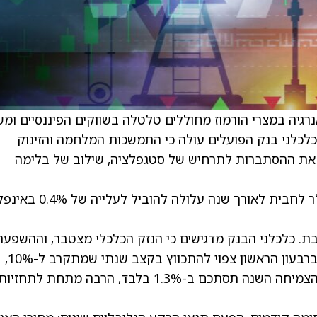
גיה במצרי הורמוז מחוללים טלטלה בשווקים הפיננסיים ומש
כלכלני בנק הפועלים עולה כי התמשכות המלחמה והזינוק
דולר לחבית מעלים את ההסתברות לתרחיש של סטגפלציה, שילוב של בלימה
לפי ה-IMF, התייצבות מחיר הנפט מעל 100 דולר לחבית לאורך שנה עלו
ת. כלכלני הבנק מדגישים כי הנזק הכלכלי מצטבר, וההשפעה
השולית של כל יום לחימה אינה פוחתת. התוצר ברבעון הראשון צפוי להתכווץ בקצב שנתי שמתקרב ל-10%,
ובתרחיש שבו המלחמה תסתיים רק בסוף מרץ, הצמיחה השנה תסתכם ב-1.3% בלבד, הרבה מתחת לתחזיו