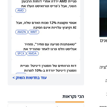
מניית AMD ירדה אחרי דוחות הרבעון
השני, אבל ג'פריס וטרואיסט העלו את
מחירי היעד. הנה הסיבה
AMD
אטסי מקצצת 12% מכוח האדם שלה, אבל
AI וקיצוץ עלויות אינם הסיבה
AMZN
WMT
נים
"שאפתנות מגיעה עם מחיר", מזהיר
אנליסט וולס פרגו לאחר שהוריד את
NVDA
מחיר היעד למניית אנבידיה (אנבידיה)
SPCX
דוח הרווחים של ווסטרן דיגיטל: מניית
לה להוביל לעלייה של 0.4% באינפלציה
ווסטרן דיגיטל יורדת ב-10% למרות
תוצאות כספיות חזקות
WDC
עוד בחדשות השוק >
שוק המניות היום: SPY ו-QQQ איבדו
מומנטום על רקע חששות מ-AI, בזמן
ת
הכי נקראות
DIA
שטראמפ קורא להסכם על הורמוז
QQQ