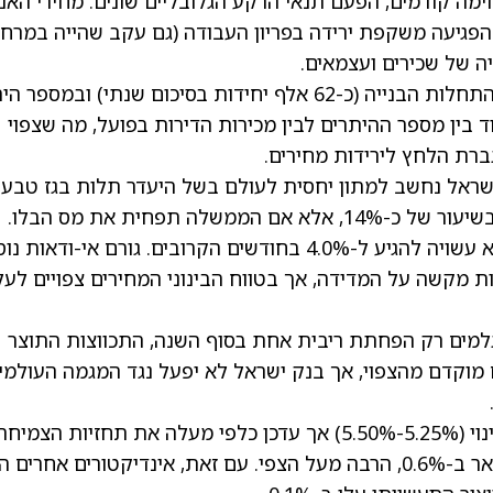
ה קודמים, הפעם תנאי הרקע הגלובליים שונים: מחירי האנר
 הפגיעה משקפת ירידה בפריון העבודה (גם עקב שהייה במרח
יה של שכירים ועצמאים.
בתחום הנדל”ן המקומי, נרשמה יציבות יחסית בהתחלות הבנייה (כ-62 אלף יחידות בסיכום שנתי) ובמספ
גבוה מאוד בין מספר ההיתרים לבין מכירות הדירות בפועל, מה שצפוי
ברת הלחץ לירידות מחירים.
ישראל נחשב למתון יחסית לעולם בשל היעדר תלות בגז טבעי
ה תפחית את מס הבלו.
תחזית האינפלציה השנתית עודכנה ל-3.3%, והיא עשויה להגיע ל-4.0% בחודשים הקרובים. גורם אי-ודאות 
ות מקשה על המדידה, אך בטווח הבינוני המחירים צפויים לעל
גלמים רק הפחתת ריבית אחת בסוף השנה, התכווצות התוצר
מוקדם מהצפוי, אך בנק ישראל לא יפעל נגד המגמה העולמי
בארה”ב, הפדרל ריזרב הותיר את הריבית ללא שינוי (5.25%-5.50%) אך עדכן כלפי מעלה את תחזיות הצמיח
והאינפלציה. מדד מחירי היצרן (PPI) עלה בפברואר ב-0.6%, הרבה מעל הצפי. עם זאת, אינדיקטורים אחרים 