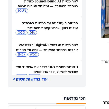
למה מניית SoundHound AI מזנקת
במסחר המאוחר — ומה וול סטריט מצפה
שיקרה בהמשך
SOUN
החוזים העתידיים על המניות בארה"ב
עולים בזמן שהמשקיעים ממתינים
לדוחות נוספים
DIA
QQQ
, פרסמה ביום שלישי את דוחותיה הכספיים לשנת 2025.
למה מניות סנדיסק ו-Western Digital
יורדות במסחר המאוחר — ומה וול סטריט
צופה בהמשך
WDC
SNDK
תכם בכ-1.86 מיליארד שקל, לעומת כ-1.53 מיליארד
3 מניות מתחת ל-10 דולר עם אפסייד חזק
שכדאי לשקול, לפי אנליסטים
TDUP
SOUN
עוד בחדשות השוק >
הירידה במניית ספייס אקס (SPCX) אחרי
דוחות הרבעון השני מפנה את הזרקור
הכי נקראות
ASTS
לקרנות סל חלל עם חשיפה גבוהה
GSAT
 לאחר