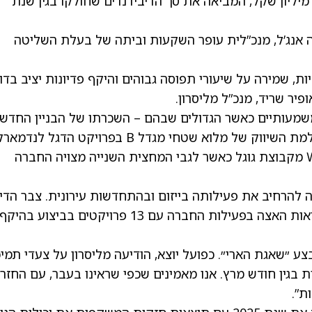
ישר דירקטוריון החברה חלוקת דיבידנד של 90 מיליון שקל, המביאה את סך הדיבידנדים שחולקו בגין שנת
 אנג’ל, מנכ”לית עופר השקעות וביתה של בעלת השליטה
ת 2025 עם גידול ברווחיות, שמירה על שיעורי תפוסה גבוהים והיקף פדיונות יציב ב
מעותיים כאשר הגדולים שבהם – השכרתו של הבניין החדש
שיוקם בפארק עופר יקנעם לחברת Nvidia והשלמת השיווק של מלוא שטחי מגדל B בפרויקט הדגל לנדמ
בתל אביב אשר מחצית מהם תושכר לחברת Wiz מקבוצת גוגל כאשר לגבי המחצית השנייה מצויה החברה
ה להרחיב את פעילותה בייזום ובהתחדשות עירונית. צבר הדי
נמצא במגמת עלייה, ובשנת 2026 אנו צפויים לראות האצה בפעילות החברה עם 13 פרויקטים בבי
ע ״שאגת הארי״. כפועל יוצא, הודיעה מליסרון על צעדי תמי
בגין חודש מרץ. אנו מאמינים שכפי שראינו בעבר, עם החזר
ת”.