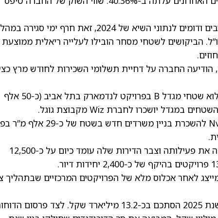
שמתחילת השנה עלתה ב-2.27% וב-12 החודשים האחרונים עלתה ב-40.36%. שווי השוק של החברה טיפס
בגזרת הקניונים, הפדיונות בשנת 2025 נותרו יציבים ודומים לנתוני השיא של 2024, זאת חרף ימי סגירה ב
ו”ל. הביקושים לשטחי מסחר הובילו לעלייה ריאלית ממוצעת 
 הודיעה החברה על דחיית תשלומי השכירות לחודש מרץ כצ
בתחום המשרדים, החברה השלימה את שיווק מלוא שטחי מגדל B בפרויקט לנדמארק בתל אביב (כ-50 אלף
גדל יושכרו לחברת Wiz מקבוצת גוגל.
בנוסף, חתמה מליסרון על הסכם עם חברת Nvidia להשכרת בניין משרדים חדש בשט
ת.
זרוע המגורים של הקבוצה, אביב מליסרון, הרחיבה את פעילותה וצבר הדירות שלה עומד כיום על כ-12,500
החברה, קצב ה-NOI השנתי המייצג לאחר אכלוס מלא של הפרויקטים המרכזיים שבתהליך 
ההון העצמי של מליסרון המיוחס לבעלים לסוף שנת 2025 הסתכם בכ-13.2 מיליארד שקל. לצד פרסום הד