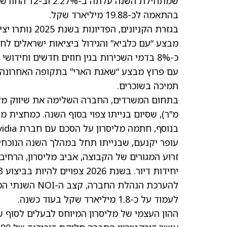
בהתאמה לכ-19.88 מיליארד שקל.
מבצע “עם כלביא” והגידול ביציאות ישראלים לח
כ-8% בדמי השכירות בגין חוזים חדשים וחידושי חוזים.
עם פרוץ מבצע “שאגת הארי” בתקופה האחרונה,
תמיכה בשוכרים.
מ”ר), שסיום בנייתו צפוי בסוף השנה. כמחצית מהשטחים במ
עופר יקנעם, שבנייתו תחל במהלך השנה הנוכחי
יחידות דיור. בשנת 2026 צפויים להיות בביצוע 13 פרויקטים בהיקף של כ-2,400 יחידות דיור.
להערכת הנהלת 
לעמוד על כ-1.8 מיליארד שקל בעוד כשנה.