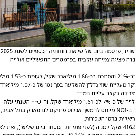
חברת הנדל”ן המניב מליסרון, בניהולו של אופיר שריד
ה מציגה צמיחה עקבית בפרמטרים התפעוליים ועלייה
הרווח הנקי המיוחס לבעלים בשנת 2025 טיפס בכ-21% והס
שקל בשנת 2024. העלייה ברווח הנקי נבעה בעיקר מעליית שווי נדל”ן להשקעה בסך נטו של כ-1.07 מיליארד
ירידה בקצב עליית המדד.
בשורה העליונה, ה-NOI המיוחס לבעלים רשם עלייה של כ-7% לכ-1.61 מיליארד שקל, וה-FFO השנתי עלה
בשיעור של כ-6% לכ-1.23 מיליארד שקל. הגידול ב-NOI מיוחס להמשך אכלוס פרויקט לנדמארק בתל אביב,
 ריאלית בדמי השכירות.
מניית מליסרון נסחרת בבורסת ת”א במחיר של 416.8 שקל למניה (לפני פתיחת המסחר ביום שלישי), זאת