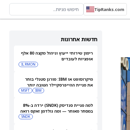
TipRanks.com
חדשות אחרונות
רימון שירותי ייעוץ וניהול מקצה 80 אלף
אופציות לעובדים
IL:RMON
מיקרוסופט או IBM: מורגן סטנלי בוחר
את מניית ההייפרסקיילר הטובה יותר
לקנייה עכשיו
IBM
MSFT
למה מניית סנדיסק (SNDK) ירדה ב-8%
במסחר מאוחר — ומה גולדמן זאקס רואה
בהמשך
SNDK