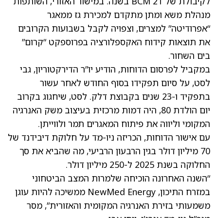
לקיבולת של 21 BCM בשנה. במישור האזורי, השותפות
מנהלת משא ומתן מתקדם למכירת גז ממאגר
“אפרודיטה” למצרים, וצפויה לקבל בשבועות הקרובים
את תוצאות קידוח האקספלורציה בפרוספקט “קרום”
בים השחור.
במקביל לפרסום הדוחות, הודיע יו”ר הדירקטוריון, גבי
לסט, על סיום תפקידו בסוף החודש לאחר עשור
בתפקיד ו-23 שנים בקבוצת דלק. לסט, שיחגוג בקרוב
יום הולדת 80, היה דמות מרכזית בעיצוב משק האנרגיה
המקומי וליווה את פיתוח המאגרים תמר ולווייתן.
עם אישור הדוחות, הכריזה ניו-מד על חלוקת דיבידנד של
70 מיליון דולר בגין הרבעון הרביעי, מה שהביא את סך
החלוקה בשנת 2025 ל-250 מיליון דולר.
“השנה האחרונה הוכיחה שלמרות המצב הביטחוני
במזרח התיכון, NewMed Energy ממשיכה להיות עוגן
משמעותי בזירת האנרגיה המקומית והאזורית”, מסר