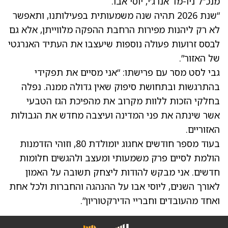
מנכ”ל ניו-מד אנרג’י, יוסי אבו.
“שנת 2026 תהיה שנה משמעותית בפעילותנו, ותאפשר
לא רק ליהנות מפירות הרחבת ההפקה מלווייתן, אלא גם
לבסס זרועות פעולה נוספות שיעצבו את העתיד האנרגטי
של האזור”.
גבי לסט מסר עם פרישתו: “אני מסיים את תפקידי
בהתרגשות ובתחושת סיפוק שאין גדולה ממנה. נפלה
בחלקי הזכות ללוות מקרוב את מהפיכת הגז הטבעי
אשר שינתה את פני המדינה ועיצבה מחדש את הגבולות
האזוריים.
בעוד מספר חודשים אחגוג יומולדת 80, וזוהי הזדמנות
הולמת לסיים פרק משמעותי ומעצב ולהגשים חלומות
חדשים. אני מבקש להודות ליצחק תשובה על האמון
לאורך השנים, ליוסי אבו על ההנהגה והחברות ולכל אחת
ואחד מהעובדים וחבריי הדירקטוריון”.