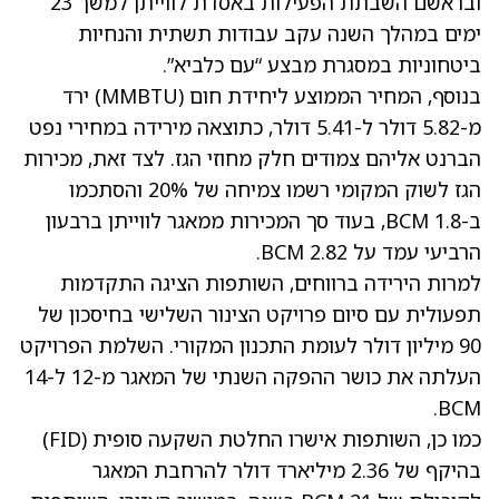
ובראשם השבתת הפעילות באסדת לווייתן למשך 23
ימים במהלך השנה עקב עבודות תשתית והנחיות
ביטחוניות במסגרת מבצע “עם כלביא”.
בנוסף, המחיר הממוצע ליחידת חום (MMBTU) ירד
מ-5.82 דולר ל-5.41 דולר, כתוצאה מירידה במחירי נפט
הברנט אליהם צמודים חלק מחוזי הגז. לצד זאת, מכירות
הגז לשוק המקומי רשמו צמיחה של 20% והסתכמו
ב-1.8 BCM, בעוד סך המכירות ממאגר לווייתן ברבעון
הרביעי עמד על 2.82 BCM.
למרות הירידה ברווחים, השותפות הציגה התקדמות
תפעולית עם סיום פרויקט הצינור השלישי בחיסכון של
90 מיליון דולר לעומת התכנון המקורי. השלמת הפרויקט
העלתה את כושר ההפקה השנתי של המאגר מ-12 ל-14
BCM.
כמו כן, השותפות אישרו החלטת השקעה סופית (FID)
בהיקף של 2.36 מיליארד דולר להרחבת המאגר