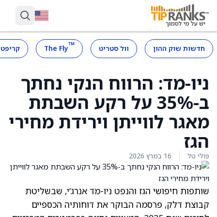
™
חדשות שוק ההון
וול סטריט
The Fly
קריפטו
ניו-מד: הרווח הנקי נחתך
ב-35% על רקע השבתת
מאגר לווייתן וירידת מחירי
הגז
פולי טל
16 במרץ 2026
שותפות חיפושי הגז והנפט ניו-מד אנרג’י, שבשליטת
קבוצת דלק, פרסמה הבוקר את דוחותיה הכספיים