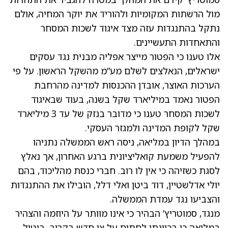
מול הרשתות המקומיות ולהוריד את יוקר המחיה, אולם
נתקל בהתנגדות עזה מצד איגוד לשכות המסחר
והתאחדות התעשיינים.
אלו טענו כי הפטור מייצר אפליה מבנית נגד עסקים
ישראלים, הנאלצים לשלם מע”מ מהשקל הראשון. על פי
הערכות האוצר, אובדן ההכנסות למדינה מהרחבת
הפטור נאמד במיליארד שקל בשנה, בעוד שבאיגוד
לשכות המסחר טענו כי מדובר בנזק של עד 3 מיליארד
שקל לקופת המדינה ולמגזר העסקי.
במהלך הדיון במליאה, ניסה ראש הממשלה נתניהו
להפעיל משמעת קואליציונית ברגע האחרון, אך נאלץ
לסגת כשזיהה כי אין לו רוב. חברי כנסת מהליכוד, בהם
יולי אדלשטיין, דוד ביטן ואלי דלל, הובילו את ההתנגדות
והצביעו נגד עמדת הממשלה.
מנגד, סמוטריץ’ הבהיר כי אינו מוותר על היוזמה והצהיר
במליאה כי בכוונתו לחתום על צו חדש בקרוב. ביטול