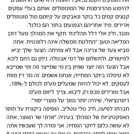
להיפגע מהדורסנות של המונופולים. אותם בעלי עסקים
קטנים קמים כל בוקר ונאבקים על קיומם מול מונופולים
אדירים. מיד אחריהם הנפגעים בתור הם כולנו”.
מנגד, ח”כ אלי דלל מהליכוד תקף את המהלך מעל דוכן
המליאה וטען: “החלטת ממשלה אינה רלוונטית. אתה
מביא צעד של צריכה אבל לא צמיחה. הצעד שלך יביא
לפיטורים, ולתשלום של דמי אבטלה. ניתן גם היום ליבא
אבל הצעד הזה יוצר שוויון בין מי שמייצר פה ומי שמייבא.
לא טיפלנו ביוקר המחייה, אנחנו אשמים. זה גזר דין מוות
לעסקים. לא יכול להיות שמעלים מע”מ לכולם ל-18%,
אבל מורידים מכס רק ליבוא. צריך ליזום מע”מ
דיפרנציאלי, שיהיה יותר נמוך על מוצרי יסוד”.
חברתו לסיעה, ח”כ טלי גוטליב, הוסיפה ביקורת על חוסר
האפקטיביות של המהלך בעיניה: “אדוני שר האוצר, אתה
לא עושה כלום ליוקר המחיה. אני מודה לך שעכשיו אתה
הופך אותי ליותר בזבזנית, כי אם עד עכשיו הייתי קונה 8