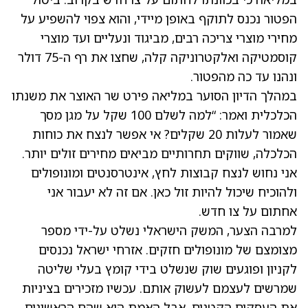
הפטור נכנס לתוקף באופן מיידי, והוא צפוי להשפיע על
מחירי מוצרי צריכה רבים, מביגוד ונעליים ועד מוצרי
קוסמטיקה ואלקטרוניקה קלה, שחצו את רף ה-75 דולר
ונהנו עד כה מהפטור.
במהלך הדיון הסוער במליאה פירט שר האוצר את משנתו
הכלכלית ואמר: “למה לשלם 100 שקל על מגן מסך
שאמור לעלות 20 שקלים? אי אפשר לנצח את כוחות
הכלכלה, שווקים תחרותיים מביאים מחירים זולים יותר.
אני נחוש לנצח קבוצות לחץ, אינטרסנטים ומונופולים
ולהוכיח שיכול להיות זול כאן. אם זה לא יעבור אני
אחתום על צו חדש.
למרבה הצער, המשק הישראלי נשלט על-ידי מספר
מצומצם של מונופולים חזקים. אזרחי ישראל נכנסים
לקניון ופוגעים שוק שנשלט בידי קומץ בעלי שליטה
שמרשים לעצמם לעשוק אותם. עכשיו מזכירים בציניות
את העסקים הקטנים, אבל האמת היא שהם הראשונים