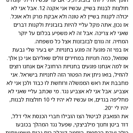
חולצות לבנות בשיין, עכשיו אני אקנה 12. אבל אני לא
יכולה לקנות בשיין לא טונה ולא אבקת מרק ולא אוכל.
אז נכון, אתה מקל עליי להיות בזבזנית ולקנות דברים
שאני לא צריכה. אבל זה לא משפיע בכלום על יוקר
המחיה. זה גורם לבזבזנות אצל כל משפחה.
אז במי זה פוגע? זה פוגע בחנויות. יש בעיר שלי גבעת
שמואל, כמה חנויות במחירים זולים שאליהם אני כן אלך.
אז למה אנחנו פוגעים בחנויות הרחוב? אם אנחנו רוצים
להוזיל, בואו ניתן את הפטור הזה לחנויות בישראל. אני
מחבבת את ראש הממשלה ורוחשת לו כבוד ולכן אני לא
אצביע. אבל אני לא אצביע נגד. מי שכתב עליי שאני לא
מחליפה בגדים, אז עכשיו לא יהיו לי 10 חולצות לבנות,
יהיו לי 20″.
את המאבק לביטול הצו הובילו חברי הכנסת אלי דלל,
דוד ביטן וחנוך מילביצקי, שפעל נגד המהלך בכובעו
כיו”ר ועדת הכספים. היוזמה קיבלה רוח גבית משמעותית