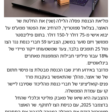
מליאת הכנסת פסלה הלילה (שני) את החלטת שר
האוצר, בצלאל סמוטריץ’, להרחיב את הפטור ממע”מ על
יבוא אישי מ-75 דולר ל-150 דולר. בתום פיליבסטר
ממושך ויום סוער במשכן, הצביעו 59 חברי כנסת נגד הצו
מול 25 תומכים בלבד, צעד שמשמעותו ייקור מיידי של
18% עבור מיליוני חבילות המוזמנות מאתרים
בינלאומיים.
מדובר באירוע חריג שבו הכנסת מבטלת צו מיסוי חתום
של שר אוצר, מהלך שהתאפשר בעקבות מרד
פנים-קואליציוני של חברי כנסת מהליכוד שסירבו ליישר
קו עם עמדת הממשלה.
ההצבעה היא שיאו של מאבק פוליטי וכלכלי שהחל
בדצמבר 2025, עם כניסת הצו לתוקף. שר האוצר
סמוטריץ’ קידם את המהלך במטרה להגביר את התחרות