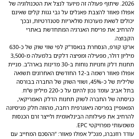
2026. שיתוף פעולה זה מיועד לנצל את הטכנולוגיה של
אפולו פאוור להצבת פאנלים על גבי גגות קלים שאינם
יכולים לשאת מערכות סולאריות סטנדרטיות, ובכך
להרחיב את פריסת האנרגיה המתחדשת באתרי
הקבוצה.
ארקו קורפ, הנסחרת בנאסד”ק לפי שווי שוק של כ-630
מיליון דולר, מפעילה ומפיצה דלקים בלמעלה מ-3,500
תחנות דלק וחנויות נוחות ב-30 מדינות בארה”ב. מניית
אפולו פאוור רשמה ב-12 החודשים האחרונים תשואה
שלילית של כ-45%, ושווי השוק של החברה בבורסה
בתל אביב עומד נכון להיום על כ-220 מיליון ש”ח.
כניסתה של החברה לשוק תחנות הדלק האמריקאי,
המאופיין בפריסה גיאוגרפית רחבה, מהווה חלק מניסיונה
להרחיב את פעילותה הבינלאומית ולייצר זרם הכנסות
משמעותי מפרויקטי EPC.
עודד רוזנברג, מנכ”ל אפולו פאוור: “ההסכם המחייב עם