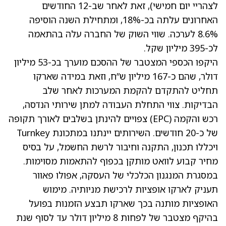
לצהריי יום חמישי), זאת לאחר שב-12 החודשים
האחרונים עלתה בכ-18%, ומתחילת השנה הוסיפה
8.6% לערכה. שווי השוק של החברה עלה בהתאמה
לכ-395 מיליון שקל.
היקפו הכספי המצטבר של ההסכם מוערך בכ-53 מיליון
דולר, שהם כ-167 מיליון ש”ח, וזאת במידה שארקו
תחליט להתקדם להקמת המערכות לאחר שלב
הבדיקות. צווי התחלת העבודה למתן שירותי הנדסה,
רכש והקמה (EPC) צפויים להינתן בשלבים לאורך תקופה
של כ-20 חודשים. השירותים יינתנו במתכונת Turnkey
ויכללו תכנון, התקנה וחיבור לרשת החשמל, על בסיס
מחיר קבוע לוואט מותקן בכפוף להתאמות מסוימות.
במסגרת המנגנון הכלכלי של העסקה, אפולו פאוור
תעניק לארקו אופציות לרכישת מניותיה. מימוש
האופציות מותנה בכך שארקו תבצע הזמנות בפועל
בהיקף מצטבר של לפחות 8 מיליון דולר עד לסוף שנת