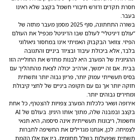
חסרת תקדים ודורש חיבורי חשמל בקצב שלא ראינו
בעבר.
בשורה התחתונה, סוף 2025 מסמן מעבר מתזה של
“עולם דיגיטלי” לעולם שבו הדיגיטל מכפיל את העולם
הפיזי. צוואר הבקבוק האמיתי אינו במחסור גיאולוגי
בלבד, אלא ביכולת עיבוד ובציוד ביניים והתגובה
ההגיונית של המערב היא לבנות מחדש את החולייה הזו
בבית. אם זה יימשך, ארה״ב יכולה לצאת מהתהליך עם
בסיס תעשייתי עמוק יותר, פריון גבוה יותר ותשתית
חזקה יותר אך גם עם תקופה ביניים של לחצי קיבולת
ומחירים גבוהים יותר.
אירופה ושאר כלכלות המערב צפויות להצטרף, כל אחת
בקצב ובמבנה שלה, מתוך אותו היגיון. בעולם של AI
וחשמול, ריבונות תעשייתית אינה סיסמה, היא תנאי
לצמיחה. לכן, אנחנו מגדילים את החשיפה לחברות
תשתית שפועלות בשלל תחומים, בין אם אלו הקמת