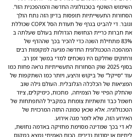
השימוש השוטף בטכנולוגיה החדשה והמהפכנית הזו”.
הסחורות התעשייתיות תופסות בדיון הזה נתח הולך
וגובר. די להביט בגרף של תעודת הסל COPX שכוללת
את חברות כריית הנחושת הגדולות בעולם שעלתה ב
83% מתחילת השנה כדי להכיר בכך שההדף של
המהפכה הטכנולוגית החדשה מגיעה למקומות רבים
ורחוקים שחלקם היו נשכחים למדי במשך זמן רב.
בסוף 2025 שוק הסחורות התעשייתיות נראה פחות כמו
עוד “סייקל” של ביקוש והיצע, ויותר כמו השתקפות של
המציאות של הכלכלה הגלובלית. העולם גילה שוב
שהחלק הפיזי של הצמיחה, מתכות, כימיקלים, ציוד
חשמל כבד ותשתיות צומחת במקביל להתפתחות של
הטכנולוגיה. אלא שכאן טמונה התזה המרכזית של
האירוע הזה, שלא לומר מגה אירוע.
לא די בכך שמדינה מסוימת מחזיקה באדמה נחושת,
ליתיום או יסודות נדירים. הכוח האמיתי נמצא במקום