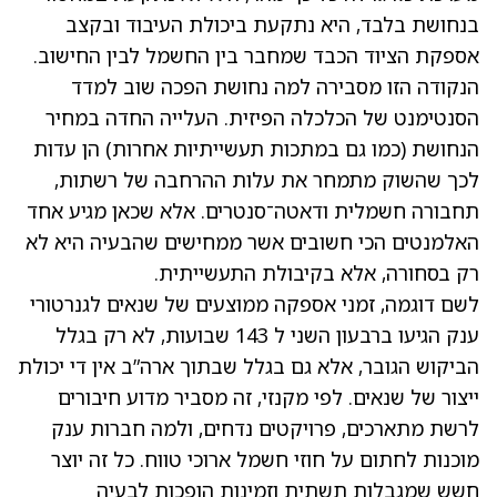
בנחושת בלבד, היא נתקעת ביכולת העיבוד ובקצב
אספקת הציוד הכבד שמחבר בין החשמל לבין החישוב.
הנקודה הזו מסבירה למה נחושת הפכה שוב למדד
הסנטימנט של הכלכלה הפיזית. העלייה החדה במחיר
הנחושת (כמו גם במתכות תעשייתיות אחרות) הן עדות
לכך שהשוק מתמחר את עלות ההרחבה של רשתות,
תחבורה חשמלית ודאטה־סנטרים. אלא שכאן מגיע אחד
האלמנטים הכי חשובים אשר ממחישים שהבעיה היא לא
רק בסחורה, אלא בקיבולת התעשייתית.
לשם דוגמה, זמני אספקה ממוצעים של שנאים לגנרטורי
ענק הגיעו ברבעון השני ל 143 שבועות, לא רק בגלל
הביקוש הגובר, אלא גם בגלל שבתוך ארה”ב אין די יכולת
ייצור של שנאים. לפי מקנזי, זה מסביר מדוע חיבורים
לרשת מתארכים, פרויקטים נדחים, ולמה חברות ענק
מוכנות לחתום על חוזי חשמל ארוכי טווח. כל זה יוצר
חשש שמגבלות תשתית וזמינות הופכות לבעיה