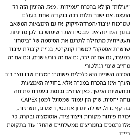
“יעילות” הן לא בהכרח “עמידות”. מאז, ההיגיון הזה רק
הועצם. אם ישנה תלות רבה בנקודה אחת בעולם
שמרכזת עיבוד/הפרדה/זיקוק, אז גם הימצאות המשאב
בתוך המדינה אינו מבטיח את השימוש בו. לכן מדיניות
תעשייתית מתחילה לתרגם את הסיסמה של “ביטחון
שרשרת אספקה” למשהו קונקרטי, בניית קיבולת עיבוד
במערב, גם אם זה יקר, גם אם זה דורש שנים, וגם אם זה
מחייב שינוי רגולטורי.
הסיבה השנייה היא כלכלית פשוטה: המקום שבו נוצר רוב
הערך אינו בהכרח במכרה אלא בחוליה האמצעית
ובתעשיות המשך. כאן ארה״ב נכנסת בעמדת פתיחה
נוחה יחסית. שוק הון עמוק שמסוגל לממן CAPEX
בהיקף גדול, יש לה יתרון אנרגטי, היצע גז, תשתיות,
יכולת פיתוח מקורות וייצור ציוד, אוטומציה ובקרה. כל
אלו נתמכים בתמריצים ממשלתיים שהחלו עוד בתקופת
ביידן.