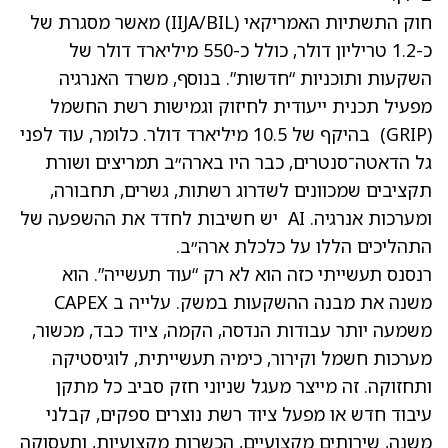
חוק התשתיות האמריקאי (IIJA/BIL) מאשר מסגרת של
כ-1.2 טריליון דולר, כולל כ-550 מיליארד דולר של
השקעות ותוכניות “חדשות”. בנוסף, משרד האנרגיה
מפעיל תכנית ייעודית לחיזוק וגמישות רשת החשמל
(GRIP) בהיקף של 10.5 מיליארד דולר. כלומר, עוד לפני
גל הדאטה־סנטרים, כבר היו בארה״ב תמריצים ושורת
תקציבים שמכוונים לשדרוג רשתות, גשרים, תחבורה,
ומערכות אנרגיה. AI יש חשיבות לחדד את ההשפעה של
התהליכים הללו על כלכלת ארה״ב.
רנסנס תעשייתי כזה הוא לא רק “עוד תעשייה”. הוא
משנה את מבנה ההשקעות במשק. עלייה ב CAPEX
משמעה יותר עבודות הנדסה, הקמה, ציוד כבד, מכשור,
מערכות חשמל וקירור, כימיה תעשייתית, לוגיסטיקה
ותחזוקה. זה מייצר מעגל שניוני חזק סביב כל מתקן
עיבוד חדש או מפעל ציוד רשת נוצרים ספקים, קבלני
משנה, שירותים מקצועיים, הכשרות מקצועיות, ותעסוקה