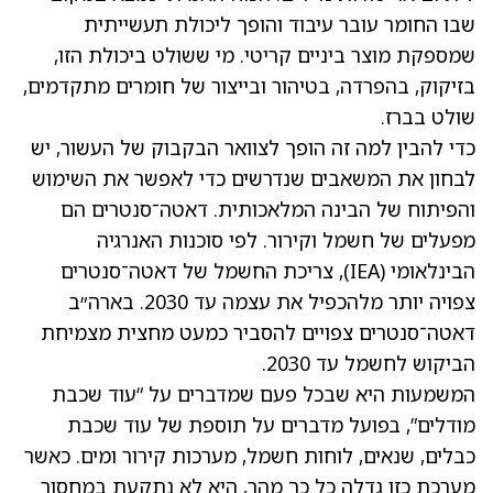
שבו החומר עובר עיבוד והופך ליכולת תעשייתית
שמספקת מוצר ביניים קריטי. מי ששולט ביכולת הזו,
בזיקוק, בהפרדה, בטיהור ובייצור של חומרים מתקדמים,
שולט בברז.
כדי להבין למה זה הופך לצוואר הבקבוק של העשור, יש
לבחון את המשאבים שנדרשים כדי לאפשר את השימוש
והפיתוח של הבינה המלאכותית. דאטה־סנטרים הם
מפעלים של חשמל וקירור. לפי סוכנות האנרגיה
הבינלאומי (IEA), צריכת החשמל של דאטה־סנטרים
צפויה יותר מלהכפיל את עצמה עד 2030. בארה״ב
דאטה־סנטרים צפויים להסביר כמעט מחצית מצמיחת
הביקוש לחשמל עד 2030.
המשמעות היא שבכל פעם שמדברים על “עוד שכבת
מודלים”, בפועל מדברים על תוספת של עוד שכבת
כבלים, שנאים, לוחות חשמל, מערכות קירור ומים. כאשר
מערכת כזו גדלה כל כך מהר, היא לא נתקעת במחסור