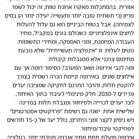
אזורית. בהסתכלות מאקרו ארוכת טווח, זה יכול לשפר
פריון (כי תשתית טובה יותר ותעשייה יעילה יותר הן בסיס
לצמיחה). אבל בטווח הביניים הוא גם עלול להעלות
לחצים אינפלציוניים: כשכולם בונים במקביל, מחיר
העבודה המיומנת, זמני האספקה, ומחירי התשומות
נוטים לעלות. זו “אינפלציה תעשייתית” שלא נובעת
מחימום צרכני אלא ממגבלות קיבולת.
ומה לגבי אירופה ושאר המערב? הסיפור דומה אך עם
אילוצים שונים. באירופה קיימת הכרה רשמית בצורך
להקטין תלות, והדבר התרגם לחקיקה שמציבה יעדים
מדידים ל-2030: חלק מינימלי לעיבוד בתוך האיחוד,
לצד יעדים לכרייה ולמיחזור ומגבלת תלות במדינה
שלישית אחת. ישנה גם רשימת “פרויקטים אסטרטגיים”
ויש ניסיון לקצר זמני היתרים, כולל יעד של כ-15 חודשים
לפרויקטי עיבוד/מיחזור.
אירופה פועלת תחת מחיר אנרגיה תנודתי יותר, רגולציה