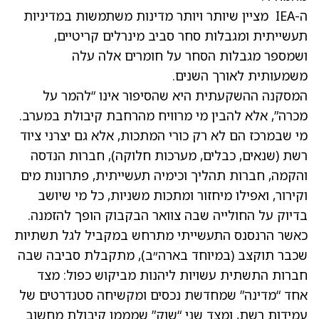
ה-IEA מציין שיותר ויותר מדינות משתמשות במדיניות
תעשייתית ומגבלות סחר סביב מינרלים קריטיים,
ושמספר מגבלות הסחר על חומרים אלה עלה
משמעותית לאורך השנים.
המסקנה ההשקעתית היא שהסיפור אינו “להמר על
מכרה”, אלא להבין מי מרוויח מהרחבת קיבולת במערב.
מי שבמרכז הם לא רק כורי המתכות, אלא גם יצרני ציוד
רשת (שנאים, כבלים, מערכות חלוקה), חברות הנדסה
והקמה, חברות תהליך וכימיה תעשייתית, פתרונות מים
וקירור, ואפילו מיחזור ומתכות משניות, כל מי שיושב
בדיוק על החולייה שבה צוואר הבקבוק הופך להזמנה.
כאשר הרנסנס התעשייתי מתרחש במקביל לגל תשתיות
שכבר תוקצב (במיוחד בארה״ב), מתקבלת סביבה שבה
חברות התשתית עשויות ליהנות מביקוש כפול: מצד
אחד “מדינה” שמחדשת נכסים ומקשיחה סטנדרטים של
עמידות רשת, ומצד שני “שוק” שמממן קיבולת מחשוב