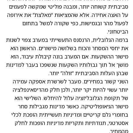
סביבתית קשוחה יותר, ומבנה פוליטי שמקשה לפעמים
על האצה אחידה. אלא שהמציאות “מאלצת” את אירופה
לפעול מהר ובגמישות, כפי שקורה למשל בתחום
הביטחוני.
ברמה הגלובלית, הרנסנס התעשייתי במערב צפוי לשנות
את יחסי המסחר והכוח בשלושה מישורים. הראשון הוא
מישור ההשקעות. אם המערב בונה קיבולת עיבוד, הוא
מושך אל תוך גבולותיו השקעות שנשפכו בעבר למדינות
שבהן העלות הסביבתית “זולה” יותר.
השני קשור במחירים. מעבר לשרשרת אספקה עמידה
יותר עשוי להיות יקר יותר, ולכן חלק מהדיסאינפלציה
של תקופת הגלובליזציה עלול להיחלש. השלישי הוא
מישור הגיאופוליטיקה. כאשר מדינות מגבילות סחר
בחומרי גלם קריטיים ומדיניות תעשייתית הופכת לכלי
אסטרטגי, תנודתיות ותקריות מדיניות הופכות לחלק
מהמחיר.