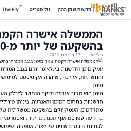
™
The Fly
חדשות שוק ההון
וול סטריט
הממשלה אישרה הקמת 
בהשקעה של יותר מ-40 מיליון שקל
פולי טל
17 בדצמבר 2025
עמק מימן וחדשנות בינלאומי יוקם בנגב המזרח
והתשתיות, אלי כהן, שיהווה אקוסיסטם למימוש 
מימן.
מימן הוא מקור אנרגיה ירוקה הנחשב ל״דלק העתי
חדשניות בתחום המימן והאנרגיה, ביניהן פירוליזה
מתקדמים. העמק יוקם בהשקעה ממשלתית של יותר מ-40 מיל
בהודעה שפרסם אגף תכנון, מדיניות ואסטרטגיה נ
לבחינת היבטים שונים של ייצור, אספקה ושימוש