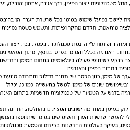
 מטכנולוגיות ייצור המימן, דרך אגירה, אחסון והובלה, ועד
 ליישם בפועל שימוש במימן בכל שרשרת הערך, הן בהיבט
ולציה מותאמת, תקדם מחקר ופיתוח, ותשמש כשטח נסיינות
מחקר ופיתוח ע”י הדגמת טכנולוגיות בעמק. בכך, ייצור הע
תחום האנרגיה בכלל והמימן בפרט. בנוסף, ומתוך המאפיינים
ר קרקע לשיתופי פעולה בינלאומיים בתחום המימן והחדשנו
ורית בתחום המימן והאנרגיה.
רך של מימן, כגון הקמה של תחנת תדלוק ותחבורה מונעת מי
ן ובשימושים שונים של מימן, למשל בתעשייה. כמו כן, יכלול
יה בדגש על הטמעה של טכנולוגיות חדשניות בתחום האנרג
לוק במימן באחד מהיישובים המצוינים בהחלטה. התחנה ת
כלי להמשך שרשרת הערך והשימושים במימן שיתווספו בהמשך
פים, בעיקר בעולמות החדשנות בקידום והטמעת טכנולוגיות