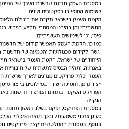
במסגרת העמק תודגם שרשרת הערך של המימן, החל
לשימוש הסופי בו בסקטורים שונים.
הקמת העמק בישראל תקדם את היכולת הלאומית
התשתיתי והן בהיבט המסחרי, תסייע בגיבוש רג
פיסי, וכן לשימושים תעשייתיים.
כמו כן, הקמת העמק תאפשר קידום של חדשנות ו
“גשר” לקידום טכנולוגיות והטמעה של חדשנות ב
הייחודיים של ישראל, הקמת העמק בישראל תייצ
באנרגיה, ותהיה הבסיס לתשתית של חיבוריות אז
העמק יכלול פרויקטים מגוונים לאורך שרשרת הע
ייצור מימן, ותמיכה ישירה בפיילוטים בייצור מימ
הפרויקט השקעה בתחום המו”פ והחדשנות באנרג
הנקייה.
במסגרת הפרויקט, תוקם בשלב ראשון תחנת תד
כעוגן צרכני משמעותי, ובכך תהיה המכלול הכל
בנוסף, במסגרת ההחלטה יתוקצבו פרויקטים נוס