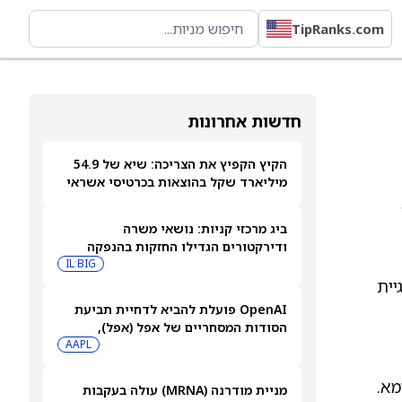
TipRanks.com
חדשות אחרונות
הקיץ הקפיץ את הצריכה: שיא של 54.9
מיליארד שקל בהוצאות בכרטיסי אשראי
ביולי
ביג מרכזי קניות: נושאי משרה
ודירקטורים הגדילו החזקות בהנפקה
פרטית
IL:BIG
יית
OpenAI פועלת להביא לדחיית תביעת
הסודות המסחריים של אפל (אפל),
שאותה כינתה "רשלנית, אגרסיבית
AAPL
ואישית באופן מוזר"
מא.
מניית מודרנה (MRNA) עולה בעקבות