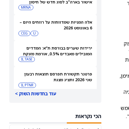
אישור בארה"ב לסוג חדש של חיסון
לשפעת — למה זה חשוב
MRNA
אלה המניות שמדווחות על רווחים היום –
6 באוגוסט 2026
CEG
U
מק
ירידות שערים בבורסת ת”א: המדדים
המובילים מאבדים 0.5%, אורמת מזנקת
ת
7% אחרי הדוחות
IL:TASE
פרטנר תקשורת תפרסם תוצאות רבעון
מן,
שני 2026 ותציג מצגת
IL:PTNR
יה
עוד בחדשות השוק >
אורמת עקפה את התחזיות והעלתה את
הצפי לשנת 2026
שמש
IL:ORA
.
הכי נקראות
אאורה השקעות זכתה בפרויקט