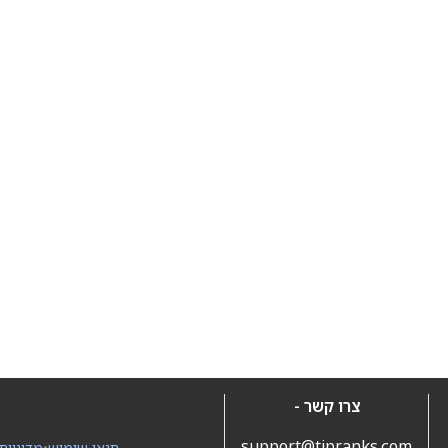
צרו קשר -
support@tipranks.com
תנאי שימוש
•
מדיניות