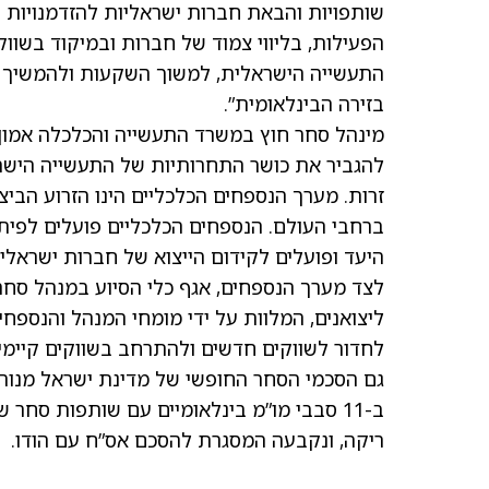
שותפויות והבאת חברות ישראליות להזדמנויות
הפעילות, בליווי צמוד של חברות ובמיקוד בשוו
התעשייה הישראלית, למשוך השקעות ולהמשיך
בזירה הבינלאומית”.
מינהל סחר חוץ במשרד התעשייה והכלכלה אמון 
להגביר את כושר התחרותיות של התעשייה הישראל
ברחבי העולם. הנספחים הכלכליים פועלים לפיתו
היעד ופועלים לקידום הייצוא של חברות ישראלי
לצד מערך הנספחים, אגף כלי הסיוע במנהל סחר 
ליצואנים, המלוות על ידי מומחי המנהל והנספח
לחדור לשווקים חדשים ולהתרחב בשווקים קיימים. תקציב כלי סי
גם הסכמי הסחר החופשי של מדינת ישראל מנוהל
ב-11 סבבי מו”מ בינלאומיים עם שותפות סח
ריקה, ונקבעה המסגרת להסכם אס”ח עם הודו.