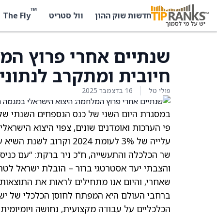
™
The Fly
חדשות שוק ההון
וול סטריט
שנתיים אחרי פרוץ המ
חיובית ומתקרב לנתוני שנ
פולי טל
16 בדצמבר 2025
במסגרת היום השני של כנס הנספחים השנתי של מ
עלייה של 3% לעומת 2024 וקרוב לשנת השיא עד כה, שנת 2022, אז עמד היצוא על 165 מיליארד דולר.
שר הכלכלה והתעשייה, ח”כ ניר ברקת: “עם כני
שאחרי, והיום אנו מתחילים לראות את התוצאות
ברחבי העולם היא המפתח לחוסן הכלכלי של ישר
הכלכליים על עבודה מקצועית, נחושה ויומיומית