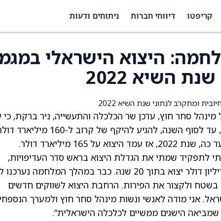
קריפטו
דיווחי חברות
ניתוחים ודעות
לחמה: היצוא הישראלי במגמ
ת השיא 2022
ינהל סחר חוץ, עדכן שר הכלכלה והתעשייה, ניר ברקת, כי 
פי הערכות ואומדנים שונים, צפוי היצוא הישראלי, עד לסוף השנה, להגיע להיקף של קרוב ל-160 מיליא
סתי לתפקיד שמתי את הגדלת היצוא בראש סדר העדיפויות,
והצבתי יעד אסטרטגי ברור – הובלת ישראל לטריליון דולר יצוא בתוך 20 שנה. כבר במהלך המלחמה נערכ
 בשטח ולקצור את הפירות. הרחבת היצוא לשווקים חדשים
אל. אני מודה לאנשי ונשות מינהל סחר חוץ ולמערך הנספחי
 שמביאה הישגים ממשיים לכלכלה הישראלית”.