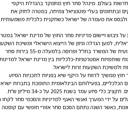
 חדשות בעולם. מינהל סחר חוץ מתמקד בהגדלת היקפי
קים ובתחומים בעלי פוטנציאל צמיחה, במטרה לחזק את
 ולבסס את מעמדה של ישראל כשחקנית כלכלית משמעותית
על גיבוש ויישום מדיניות סחר החוץ של מדינת ישראל במטר
ית, למען הגדלה וגיוון של הייצוא הישראלי ומשיכת השקעו
זרות. מערך הנספחים הכלכליים הינו הזרוע הביצועית של המשרד בחו”ל ופרוסה בלמעלה מ-55 בירות סחר
ח שותפויות אסטרטגיות-כלכליות בין מדינת ישראל למדינות
ות ולמשיכת השקעות זרות לישראל.
חוץ ממשיך לדווח על היקף שיא בפניות לתכניות הסיוע
ים הכלכליים, בפעילותם הבינלאומית התומכת בחברות ישראל
וע עמד בשנת 2025 על כ-34 מיליון ש”ח.
ים על ידי המערך ואנשי האגף למדיניות והסכמי סחר לקחו 
ר שונות, כאשר השנה נחתם הסכם סחר אזורי חופשי עם קוסטה