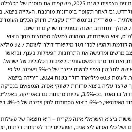
מנכ”ל משרד הכלכלה והתעשייה, מוטי גמיש: “הנתונים הצפויים לשנת 2025, משקפים את חוסנה של הכלכלה
חדש, גם לאחר תקופה ביטחונית מורכבת. העלייה ביצוא, ב
לתית – משרדית ובינמשרדית עקבית, חיזוק הכלים העומדים
י, שתלך ותתרחב השנה ובפתיחת שווקים חדשים.
מ”ס, יצוא השירותים, המהווה למעלה ממחצית מסך היצוא
הישראלי, צפוי לרשום צמיחה של 9% ביחס לשנה קודמת ולהגיע לכדי 101 מיליארד
 נמשכת בקצב מרשים ומדגישה את התרחבות הפעילות בענף, ובראשו
תוח, ואת תרומתו המשמעותית ליציבות הכלכלית של ישראל.
יצוא הסחורות (כ-48% מסך היצוא), עדין לא התאושש לחלוטין וצפוי לרשום ירידה של כ-5% ויעמוד, על פי
ההערכות, עד לסוף השנה על כ-57 מיליארד דולר, לעומת 60.3 מיליארד דולר בשנת 2024. הירידה בייצוא
ך שלצד עליה ביצוא סחורות לשווקי אסיה, הנמצאים בנסיקה
מתמדת ומהווים מנוע צמיחה משמעותי, אשר הגידול בו נאמד בכ-3.5%, עליות מתונות גם באפריקה, באמל”
ובאוקיאניה, נצפית ירידה של כ-11% ביצוא לאיחוד האירופ
ששות ביצוא הישראלי אינה מקרית – היא תוצאה של פעילות
ושל כלי הסיוע ליצואנים, הפועלים יחד לפתיחת דלתות, יצ