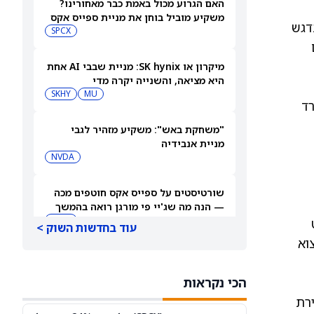
האם הגרוע מכול באמת כבר מאחורינו?
משקיע מוביל בוחן את מניית ספייס אקס
דגש
SPCX
מיקרון או SK hynix: מניית שבבי AI אחת
היא מציאה, והשנייה יקרה מדי
SKHY
MU
 דולר, לעומת 92.7 מיליארד
"משחקת באש": משקיע מזהיר לגבי
מניית אנבידיה
NVDA
שורטיסטים על ספייס אקס חוטפים מכה
— הנה מה שג'יי פי מורגן רואה בהמשך
SPCX
ט
עוד בחדשות השוק >
אי, כ-6% ביצוא הסחורות לסין וירידה של כ-4% ביצוא
עסקת קורסור של ספייס אקס בשווי 60
מיליארד דולר עשויה להיסגר כבר בשבוע
הכי נקראות
הבא… אבל המותג Cursor עלול להיעלם
SPCX
PC:CURSO
ירת