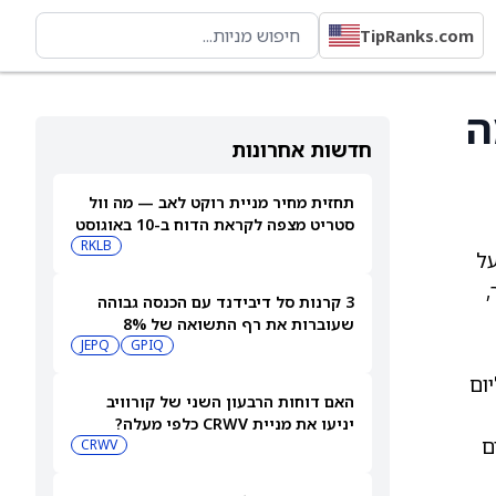
TipRanks.com
ה
חדשות אחרונות
תחזית מחיר מניית רוקט לאב — מה וול
סטריט מצפה לקראת הדוח ב-10 באוגוסט
RKLB
על
רד דולר,
3 קרנות סל דיבידנד עם הכנסה גבוהה
שעוברות את רף התשואה של 8%
JEPQ
GPIQ
נו ליום
האם דוחות הרבעון השני של קורוויב
יניעו את מניית CRWV כלפי מעלה?
ם
CRWV