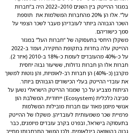
במגזר ההייטק בין השנים 2010–2022 היה ב”חברות
על”. אלו הן 20% מהחברות המשלמות את תוספת
השכר הגבוהה ביותר לעובדיהן מעבר לשכר הצפוי על
סמך כישוריהם.
משקלן היחסי בתעסוקה של “חברות העל” במגזר
ההייטק עלה בחדות בתקופת החקירה, ועמד ב-2022
על כ-40% מהעובדים לעומת כ-18% ב-2010 (איור 2).
חברות אלו הן חברות גדולות, ששיעור גבוה יחסית
מקרבן (כ-40%) הן חברות רב-לאומיות, והן נוטות למשוך
את עובדי ההייטק בעלי הכישורים הגבוהים ביותר.
הניתוח מצביע על כך שמגזר ההייטק הישראלי נשען על
סביבה כלכלית (Ecosystem) ייחודית, המשלבת הון
אנושי מיומן מאוד עם חברות מובילות המשלמות
פרמיית שכר משמעותית לעובדיהן. משקלו של ההייטק
בתעסוקה בישראל, ובפרט בקרב עובדים מיומנים, כבר
גבוה בהשוואה בינלאומית, ולכן המשך התרחבותו מחייב