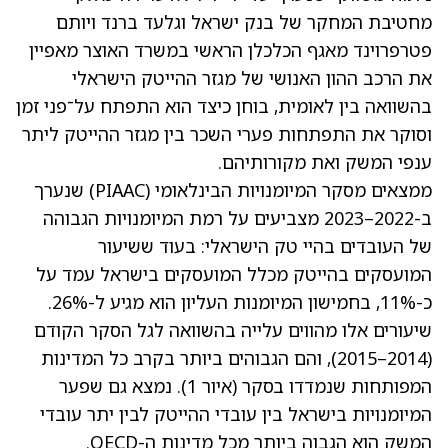
מחטיבת המחקר של בנק ישראל וגלעד ברנד ויותם
פטרפרוינד מאגף הכלכלן הראשי במשרד האוצר מאפיין
את הרכב ההון האנושי של מגזר ההייטק הישראלי
בהשוואה בין לאומית, בוחן כיצד הוא התפתח על־פני זמן
וסוקר את התפתחות פערי השכר בין מגזר ההייטק ליתר
ענפי המשק ואת מקורותיהם.
ממצאים מסקר המיומנויות הבינלאומי (PIAAC) שנערך
ב-2022–2023 מצביעים על רמת המיומנויות הגבוהה
של העובדים בהיי טק הישראלי: בעוד ששיעור
המועסקים בהייטק מכלל המועסקים בישראל עמד על
כ-11%, בחמישון המיומנות העליון הוא מגיע ל-26%.
שיעורים אלו מהווים עלייה בהשוואה לגל הסקר הקודם
(2014–2015), והם הגבוהים ביותר בקרב כל המדינות
המפותחות שנמדדו בסקר (איור 1). נמצא גם שפער
המיומנויות בישראל בין עובדי ההייטק לבין יתר עובדי
המשק הוא הגבוה ביותר מכל מדינות ה-OECD.