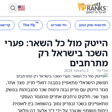
™
חדשות שוק ההון
וול סטריט
The Fly
קריפטו
הייטק מול כל השאר: פערי
השכר בישראל רק
מתרחבים
פולי טל
2 בדצמבר 2025
המשק הישראלי מתאפיין במבנה דואלי חריג. מצד אחד,
מגזר הייטק עם פריון גבוה ורמות שכר מהגבוהות במשק.
מצד שני, חלקים נרחבים אחרים מהמגזר העסקי
מתאפיינים בשכר ובפריון נמוך בהשוואה בין-לאומית.
ניתוח משותף שנערך על-ידי ד”ר אלעד דה-מלאך