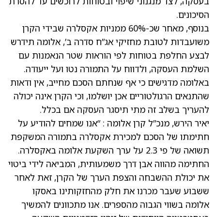
בעסקה, לצד מנגנוני שיפוי ובטוחות לרוכשים עד להסרת
הסיכונים.
בנוסף, מאחר שכ-60% ממניות אקסלרה שבידי הקרן
משועבדות לטובת מחזיקי אג”ח סדרה ב’, אלומה תידרש
לבצע החלפת בטוחות לפי הוראות שטר הנאמנות עם
השלמת העסקה, ולדווח על התמורה נטו ועל ייעודה.
באלומה מדגישים כי אף שנחתם הסכם מחייב, אין ודאות
שהתנאים הרגולטוריים אכן יושלמו, וכי הקרן אינה יכולה
להעריך בשלב זה מתי תיסגר העסקה אם בכלל.
יאיר הירש, מנכ”ל קרן אלומה : “אנו שמחים להודיע על
חתימתו של הסכם למכירת אקסלרה בתמורה המשקפת
תשואה של פי 2.3 על ערך השקעת אלומה באקסלרה.
החתימה מהווה אבן דרך משמעותית, המביאה לידי ביטוי
את יכולת ההשבחה והצפת הערך של הקרן, זאת לאחר
ששבוע שעבר מכרנו את חלק מהחזקותינו באסקו
אלומה בשווי הגבוה מהספרים. אנו מתכוונים להמשיך