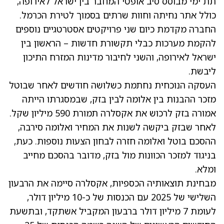
תת ימי מבוסס סיב אופטי המחבר בין ישראל לאירופה,
כולל אתר נחיתה וחוות שרתים בסמוך לטירת הכרמל.
החברה מקדמת כיום שני פרויקטים אסטרטגיים נוספים
להקמת מערכות כבלי תקשורת חדשות – הראשון בין
ישראל לאירופה, והשני לחיבור מדינות המזרח התיכון
ליבשת.
העסקה הנוכחית נחתמת כשלושה חודשים לאחר שבוטל
מזכר ההבנות בין אלומה לבין בזק, שבמסגרתו הייתה
אמורה בזק לרכוש את אקסלרה תמורת 590 מיליון שקל.
לאחר שבזק ביקשה לשנות את המחיר ואלומה סירבה,
ההסכם בוטל ואלומה חזרה לבחון הצעות נוספות. כעת,
בניגוד למזכר הכוונות מול בזק, מדובר בהסכם מחייב
ומלא.
מבחינת תוצאותיה הכספיות, אקסלרה סיימה את הרבעון
השלישי של 2025 עם הכנסות של כ-10 מיליון דולר,
לעומת 7 מיליון דולר ברבעון המקביל אשתקד, ובתשעת