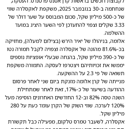
לקבוצת רוכשים בראשות קרן אסנס פרטנרס. העסקה,
שנחתמה ב-30 בנובמבר 2025, משקפת לאקסלרה שווי
של כ-500 מיליון שקל, סכום המבוסס על שער דולר של
3.33 שקלים וצפוי להתעדכן לפי השער היציג במועד
ההשלמה.
אלומה, בניהולו של יאיר הירש (בצילום למעלה), מחזיקה
בכ-81.6% מהונה של אקסלרה וצפויה לקבל תמורה נטו
של כ-390 מיליון שקל, בהנחה שבעלי אופציות נוספים
יממשו את זכויותיהם ויצטרפו לעסקה. התמורה משקפת
תשואה של פי 2.3 על ההשקעה.
מנייתה של קרן אלומה מזנקת ביום שני לאחר פרסום
ההודעה בשיעור של כ-17%, זאת לאחר שמתחילת
השנה טסה 82% וב-12 החודשים האחרונים הוסיפה מעל
120% לערכה. שווי השוק של הקרן עומד כעת על 280
מיליון שקל.
אקסלרה, לשעבר טמרס טלקום, מפעילה כבל תקשורת