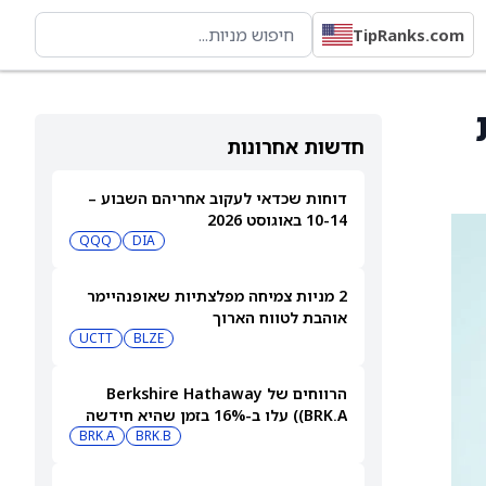
TipRanks.com
חדשות אחרונות
דוחות שכדאי לעקוב אחריהם השבוע –
10-14 באוגוסט 2026
QQQ
DIA
2 מניות צמיחה מפלצתיות שאופנהיימר
אוהבת לטווח הארוך
UCTT
BLZE
הרווחים של Berkshire Hathaway
(BRK.A) עלו ב-16% בזמן שהיא חידשה
BRK.B
רכישות עצמיות בהיקף של 4.5 מיליארד
BRK.A
דולר