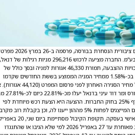
יוניברסל מוטורס ישראל בע”מ, יבואנית רכב וציים ציבורית הנסחרת בבורסה, פרסמה ב-26 במרץ 2026 מפרט
הצעת רכש מיוחדת למניות דנאל (אדיר יהושע) בע”מ. החברה מציעה לרכוש 296,216 מניות רגילות של דנאל,
המהוות כ-5% מהון המניות המונפק והנפרע ומזכויות ההצבעה, תמורת 46,330 אגורות למניה ובסך כולל של
כ-137.2 מיליון שקל, במזומן. מחיר ההצעה נמוך בכ-1.58% ממחיר המניה הממוצע בששת החודשים שקדמו
לפרסום ההצעה, אך משקף פרמיה של כ-5% על מחיר הסגירה האחרון לפני פרסום המפרט
תתקבל ההצעה במלואה, החזקות יוניברסל מוטורס ומר ד
המניות ולכ-28.13% מזכויות ההצבעה, מעבר לרף 25% בחוק החברות. ההצעה היא הצעת רכש מיוחדת לפי
סעיף 328 לחוק החברות ומותנית בכך שמחזיקים המייצגים לפחות 5% מההון ייענו לה, וכן בקבלת רוב מקרב
בעלי המניות שאינם בעלי שליטה או בעלי עניין אישי בעסקה. תקופת הקיבול מסתיימת ביום שני, 20 בא
2026 בשעה 14:00, כאשר תינתן תקופת היענות מאוחרת עד 27 באפריל 2026 למי שלא הגיבו או שהתנגדו