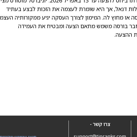
בתחילה. דירקטוריון דנאל נדרש לפרסם את עמדתו ביחס להצעה עד 13 באפריל 2026. יוניברסל מ
ילות דנאל, אך היא שומרת לעצמה את הזכות לבצע בעתיד
סה או מחוץ לה. המימון לצורך העסקה יגיע ממקורותיה העצמי
שר חבר בורסה משמש מתאם הצעה ומבטיח את העמידה
ת ההצעה.
צרו קשר -
support@tipranks.com
תנאי שימוש
•
מדיניות