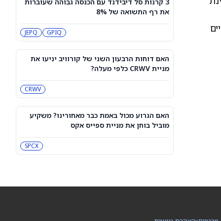
וטורס מציינת
3 קרנות סל דיבידנד עם הכנסה גבוהה שעוברות
תחזית מחיר מניית Rocket Lab Usa —
את רף התשואה של 8%
מה וול סטריט מצפה לקראת הדוח ב-10
באוגוסט
RKLB
ים
JEPQ
GPIQ
3 קרנות סל דיבידנד עם הכנסה גבוהה
שעוברות את רף התשואה של 8%
האם דוחות הרבעון השני של קורוויב יניעו את
JEPQ
GPIQ
מניית CRWV כלפי מעלה?
CRWV
האם דוחות הרבעון השני של קורוויב
יניעו את מניית CRWV כלפי מעלה?
CRWV
האם הגרוע מכול באמת כבר מאחורינו? משקיע
מוביל בוחן את מניית ספייס אקס
האם הגרוע מכול באמת כבר מאחורינו?
משקיע מוביל בוחן את מניית ספייס אקס
SPCX
SPCX
מיקרון או SK hynix: מניית שבבי AI אחת
היא מציאה, והשנייה יקרה מדי
SKHY
MU
 פרטיות
•
הצהרת נגישות