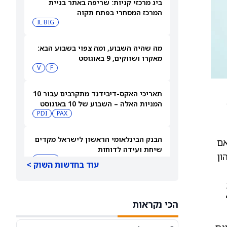
ביג מרכזי קניות: שריפה באתר בניית
המרכז המסחרי בפתח תקוה
IL:BIG
מה שהיה השבוע, ומה צפוי בשבוע הבא:
מאקרו ושווקים, 9 באוגוסט
V
F
תאריכי האקס-דיבידנד מתקרבים עבור 10
המניות האלה – השבוע של 10 באוגוסט
PDI
PAX
2026
הבנק הבינלאומי הראשון לישראל מקדים
 (44,120 אגורות). אם
שיחת ועידה לדוחות
וד עיני בדנאל יעלו מכ-22.81% כיום לכ-27.81% מהון
IL:FIBI
עוד בחדשות השוק >
תצוגה מקדימה של דוחות הרבעון השני
של הימס אנד הרס הלת': סוחרי
פריל
הכי נקראות
האופציות נערכים לתנועה של 14.5%
HIMS
במניית HIMS