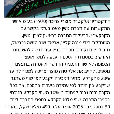
דירקטוריון אלקטרה מוצרי צריכה (1970) בע”מ אישר
התקשרות עם חברת גושן מאמ בע”מ בקשר עם
מקרקעין שבבעלות החברה בראשון לציון. גושן,
המוחזקת בידי מיכה קליין, אריאל שוב ומשה גבריאל,
תוביל ייזום וקידום תכנית בניין עיר חדשה להשבחת
הקרקע. במסגרת ההסכם הוענקה לגושן אופציה,
הכפופה לאישור התכנית החדשה ולעמידה בתנאים
נוספים, לחייב את אלקטרה מוצרי צריכה למכור לה עד
28% מהקרקע. מחיר המכירה ייקבע לפי שווי משתנה,
שייקבע בין היתר לפי עמידה ביעדים בהסכם, אך בכל
מקרה יהיה גבוה לפחות ב-10% משווי הקרקע הנוכחי
בספרי החברה. שווי מלוא הקרקע בספרי החברה ליום
30 בספטמבר 2025 עומד על כ-490 מיליון שקל, בהנחה
להשלמת רכישת יתרת המקרקעין. בחברה מדגישים כי