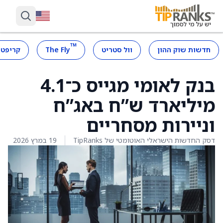
™
חדשות שוק ההון
וול סטריט
The Fly
קריפטו
בנק לאומי מגייס כ־4.1
מיליארד ש”ח באג”ח
וניירות מסחריים
דסק החדשות הישראלי האוטומטי של TipRanks
19 במרץ 2026