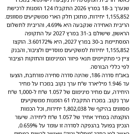
שנערך ב‑18 במרץ 2026 התקבלו 124 הזמנות לרכישת
1,155,852 יחידות, מתוכן חלק הארי ממשקיעים מסווגים.
הריבית האחידה שנקבעה היא 4.69%, והריבית לתשלום
הראשון, שישולם ב‑31 במרץ 2027 על התקופה
המסתיימת ב‑30 במרץ 2027, היא 3.60172%. הוקצו
1,155,852 יחידות למשקיעים מוסדיים ולציבור, והבנק
ציין כי מתקיימים תנאי פיזור המינימום והחזקות הציבור
לפי כללי הבורסה.
באג”ח סדרה 186, שהינה סדרה סחירה מורחבת, הוצעו
עד 1.946 מיליארד ש”ח ערך נקוב במכרז על מחיר
היחידה, עם מחיר מינימום של 1.057 ש”ח ל‑1,000 ש”ח
ערך נקוב. במכרז התקבלו 61 הזמנות ממשקיעים
מסווגים בהיקף של 1,802,038 יחידות, וכל הכמות
הוקצתה במחיר אחיד של 1.057 ש”ח ליחידה. שיעור
הנכיון בפועל בהנפקה לסדרה זו עומד על 0.659%,
כאשר לפי הסדר “מסלול ירוק” שאושר לרשות המסים