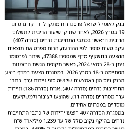
בנק לאומי לישראל פרסם דוח מתקן לדוח קודם מיום
19 במרץ 2026, לאחר שתוקן שיעור הריבית לתשלום
הריבית הראשון בכתבי התחייבות נדחים (סדרה 407)
עקב טעות סופר. לפי ההודעה, הדוח מפרט את תוצאות
ההצעה בתשקיף מדף שמספרו 47388, שיתר לפרסומו
ניתן ב‑28 במאי 2024, כאשר תקופת הגשת ההזמנות
הסתיימה ב‑18 במרץ 2026. במסגרת הצעת המדף ביצע
הבנק גיוס הון באמצעות שלושה סוגי ניירות ערך: כתבי
התחייבות נדחים (סדרה 407), אג”ח (סדרה 186) וניירות
ערך מסחריים (סדרה 11), שהוצעו לציבור ולמשקיעים
מוסדיים במכרזים אחידים.
במסגרת הסדרה 407 הוצעו יחידות של כתבי התחייבות
נדחים בהיקף נקוב כולל של עד 1.239 מיליארד ש”ח,
כאשר הריבית המקסימלית נקבעה ל‑4.69%. במכרז