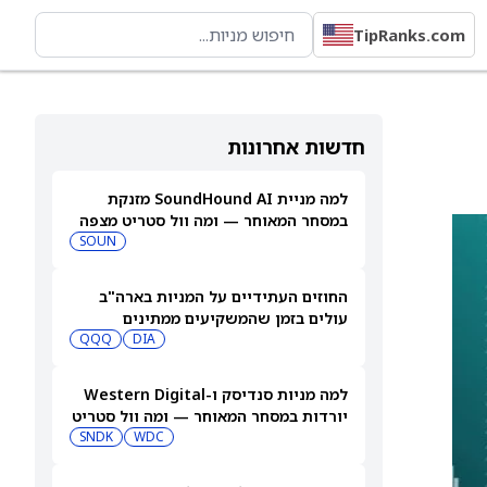
TipRanks.com
חדשות אחרונות
למה מניית SoundHound AI מזנקת
במסחר המאוחר — ומה וול סטריט מצפה
שיקרה בהמשך
SOUN
החוזים העתידיים על המניות בארה"ב
עולים בזמן שהמשקיעים ממתינים
לדוחות נוספים
DIA
QQQ
למה מניות סנדיסק ו-Western Digital
יורדות במסחר המאוחר — ומה וול סטריט
צופה בהמשך
WDC
SNDK