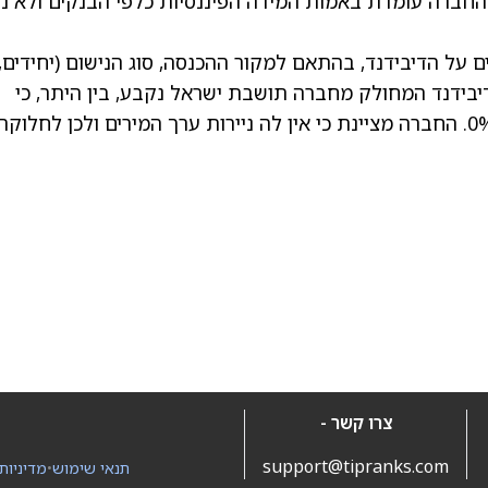
המאזן. לפי הדוח, החברה עומדת באמות המידה הפיננסיות כלפי הבנקים ולא 
ם על הדיבידנד, בהתאם למקור ההכנסה, סוג הנישום (יחידים,
דיבידנד המחולק מחברה תושבת ישראל נקבע, בין היתר, כי
יחידים יחויבו במס בשיעור של 25% וחברות ב-0%. החברה מציינת כי אין לה ניירות ערך המירים ולכן לחלו
צרו קשר -
support@tipranks.com
תנאי שימוש
•
מדיניות