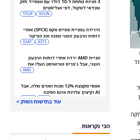
3 מניות מתחת ל-10 דולר עם אפסייד חזק
שכדאי לשקול, לפי אנליסטים
TDUP
SOUN
הירידה במניית ספייס אקס (SPCX) אחרי
דוחות הרבעון השני מפנה את הזרקור
ASTS
לקרנות סל חלל עם חשיפה גבוהה
GSAT
מניית AMD ירדה אחרי דוחות הרבעון
יבידנד
השני, אבל ג'פריס וטרואיסט העלו את
מחירי היעד. הנה הסיבה
AMD
אטסי מקצצת 12% מכוח האדם שלה, אבל
של
AI וקיצוץ עלויות אינם הסיבה
ן
AMZN
WMT
עוד בחדשות השוק >
וקה
"שאפתנות מגיעה עם מחיר", מזהיר
אנליסט וולס פרגו לאחר שהוריד את
מסך המאזן
הכי נקראות
NVDA
מחיר היעד למניית אנבידיה (אנבידיה)
SPCX
בנקאיים בהיקף של 30