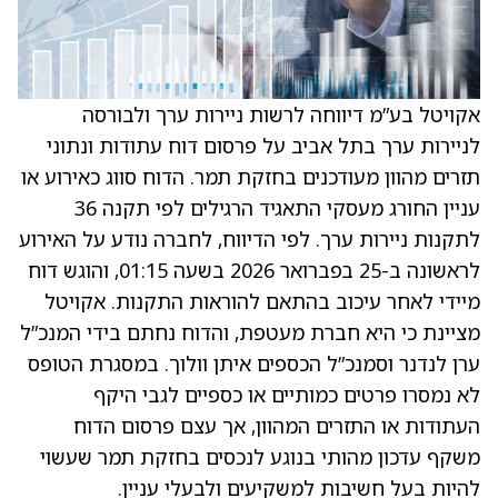
אקויטל בע”מ דיווחה לרשות ניירות ערך ולבורסה
לניירות ערך בתל אביב על פרסום דוח עתודות ונתוני
תזרים מהוון מעודכנים בחזקת תמר. הדוח סווג כאירוע או
עניין החורג מעסקי התאגיד הרגילים לפי תקנה 36
לתקנות ניירות ערך. לפי הדיווח, לחברה נודע על האירוע
לראשונה ב-25 בפברואר 2026 בשעה 01:15, והוגש דוח
מיידי לאחר עיכוב בהתאם להוראות התקנות. אקויטל
מציינת כי היא חברת מעטפת, והדוח נחתם בידי המנכ”ל
ערן לנדנר וסמנכ”ל הכספים איתן וולוך. במסגרת הטופס
לא נמסרו פרטים כמותיים או כספיים לגבי היקף
העתודות או התזרים המהוון, אך עצם פרסום הדוח
משקף עדכון מהותי בנוגע לנכסים בחזקת תמר שעשוי
להיות בעל חשיבות למשקיעים ולבעלי עניין.