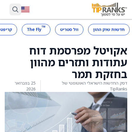
™
חדשות שוק ההון
וול סטריט
The Fly
קריפטו
אקויטל מפרסמת דוח
עתודות ותזרים מהוון
בחזקת תמר
דסק החדשות הישראלי האוטומטי של
25 בפברואר
2026
TipRanks