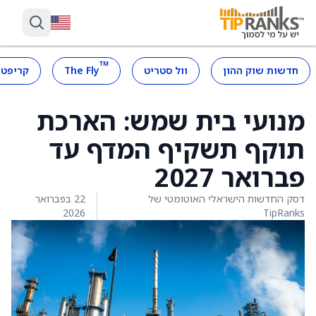
™
חדשות שוק ההון
וול סטריט
The Fly
קריפטו
מנועי בית שמש: הארכת
תוקף תשקיף המדף עד
פברואר 2027
דסק החדשות הישראלי האוטומטי של
22 בפברואר
2026
TipRanks