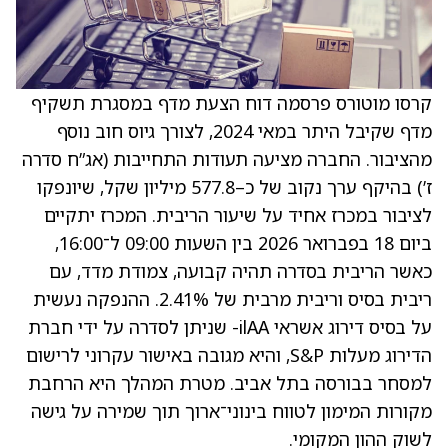
קרסו מוטורס פרסמה דוח הצעת מדף במסגרת תשקיף
מדף שקיבל היתר במאי 2024, לצורך גיוס חוב נוסף
מהציבור. החברה מציעה תעודות התחייבות (אג”ח סדרה
ז’) בהיקף ערך נקוב של כ–577.8 מיליון שקל, שיונפקו
לציבור במכרז אחיד על שיעור הריבית. המכרז יתקיים
ביום 18 בפברואר 2026 בין השעות 09:00 ל־16:00,
כאשר הריבית בסדרה תהיה קבועה, צמודת מדד, עם
ריבית בסיס וריבית מרבית של 2.41%. ההנפקה נעשית
על בסיס דירוג אשראי ilAA- שניתן לסדרה על ידי חברת
הדירוג מעלות S&P, והיא מגובה באישור עקרוני לרישום
למסחר בבורסה בתל אביב. מטרת המהלך היא הרחבת
מקורות המימון לטווח בינוני־ארוך תוך שמירה על גישה
לשוק ההון המקומי.