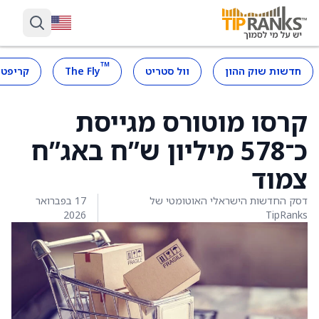
™
חדשות שוק ההון
וול סטריט
The Fly
קריפטו
קרסו מוטורס מגייסת
כ־578 מיליון ש”ח באג”ח
צמוד
דסק החדשות הישראלי האוטומטי של
17 בפברואר
2026
TipRanks