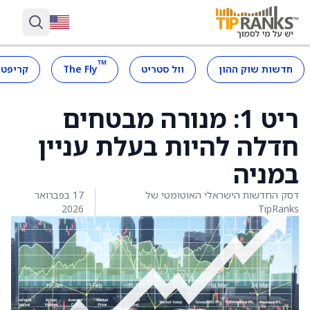
™
חדשות שוק ההון
וול סטריט
The Fly
קריפטו
ריט 1: מנורה מבטחים
חדלה להיות בעלת עניין
במניה
דסק החדשות הישראלי האוטומטי של
17 בפברואר
2026
TipRanks