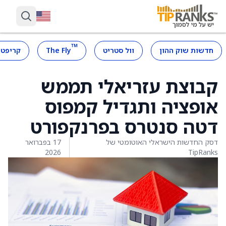
™
חדשות שוק ההון
וול סטריט
The Fly
קריפטו
קבוצת עזריאלי תממש
אופציה ותגדיל קמפוס
דטה סנטרס בפרנקפורט
דסק החדשות הישראלי האוטומטי של
17 בפברואר
2026
TipRanks