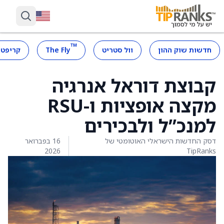
™
חדשות שוק ההון
וול סטריט
The Fly
קריפטו
קבוצת דוראל אנרגיה
מקצה אופציות ו-RSU
למנכ”ל ולבכירים
דסק החדשות הישראלי האוטומטי של
16 בפברואר
2026
TipRanks