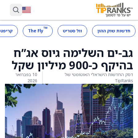
™
חדשות שוק ההון
וול סטריט
The Fly
קריפטו
גב-ים השלימה גיוס אג”ח
בהיקף כ-900 מיליון שקל
דסק החדשות הישראלי האוטומטי של
10 בפברואר
2026
TipRanks