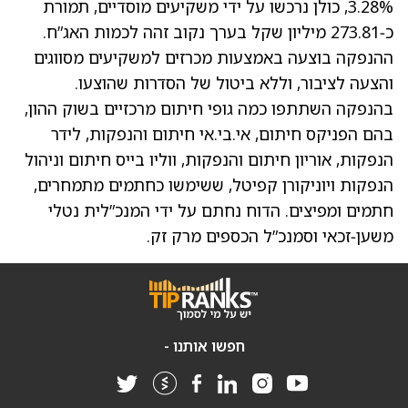
3.28%, כולן נרכשו על ידי משקיעים מוסדיים, תמורת
כ‑273.81 מיליון שקל בערך נקוב זהה לכמות האג”ח.
ההנפקה בוצעה באמצעות מכרזים למשקיעים מסווגים
והצעה לציבור, וללא ביטול של הסדרות שהוצעו.
בהנפקה השתתפו כמה גופי חיתום מרכזיים בשוק ההון,
בהם הפניקס חיתום, אי.בי.אי חיתום והנפקות, לידר
הנפקות, אוריון חיתום והנפקות, ווליו בייס חיתום וניהול
הנפקות ויוניקורן קפיטל, ששימשו כחתמים מתמחרים,
חתמים ומפיצים. הדוח נחתם על ידי המנכ”לית נטלי
משען‑זכאי וסמנכ”ל הכספים מרק זק.
חפשו אותנו -