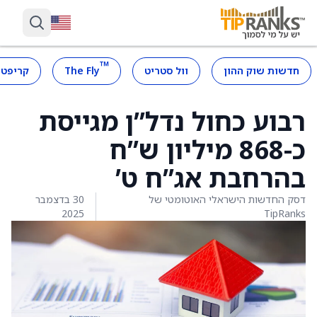
™
חדשות שוק ההון
וול סטריט
The Fly
קריפטו
רבוע כחול נדל”ן מגייסת
כ-868 מיליון ש”ח
בהרחבת אג”ח ט’
דסק החדשות הישראלי האוטומטי של
30 בדצמבר
2025
TipRanks