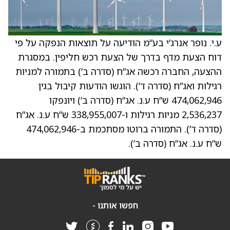
ע.י. נופר אנרג’י בע”מ הודיעה על תוצאות הנפקה על פי
דוח הצעת מדף בדרך של הצעת רכש חליפין. במסגרת
ההצעה, החברה רכשה אג”ח (סדרה ב’) בתמורה למניות
רגילות ואג”ח (סדרה ד’). הוגשו הודעות קיבול בגין
474,062,946 ש”ח ע.נ. אג”ח (סדרה ב’) ויונפקו
2,536,237 מניות רגילות ו-338,955,007 ש”ח ע.נ. אג”ח
(סדרה ד’). התמורה ברוטו מסתכמת ב-474,062,946
ש”ח ע.נ. אג”ח (סדרה ב’).
חפשו אותנו -