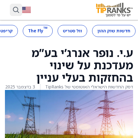
™
חדשות שוק ההון
וול סטריט
The Fly
קריפטו
ע.י. נופר אנרג’י בע”מ
מעדכנת על שינוי
בהחזקות בעלי עניין
דסק החדשות הישראלי האוטומטי של TipRanks
3 בדצמבר 2025