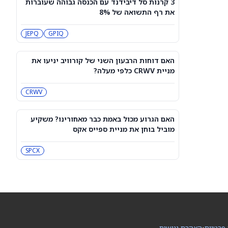
3 קרנות סל דיבידנד עם הכנסה גבוהה שעוברות
3 קרנות סל דיבידנד עם הכנסה גבוהה
את רף התשואה של 8%
שעוברות את רף התשואה של 8%
JEPQ
GPIQ
JEPQ
GPIQ
האם דוחות הרבעון השני של קורוויב
יניעו את מניית CRWV כלפי מעלה?
האם דוחות הרבעון השני של קורוויב יניעו את
CRWV
מניית CRWV כלפי מעלה?
CRWV
האם הגרוע מכול באמת כבר מאחורינו?
משקיע מוביל בוחן את מניית ספייס אקס
SPCX
האם הגרוע מכול באמת כבר מאחורינו? משקיע
מוביל בוחן את מניית ספייס אקס
מיקרון או SK hynix: מניית שבבי AI אחת
היא מציאה, והשנייה יקרה מדי
SPCX
SKHY
MU
"משחקת באש": משקיע מזהיר לגבי
מניית אנבידיה
NVDA
 פרטיות
•
הצהרת נגישות