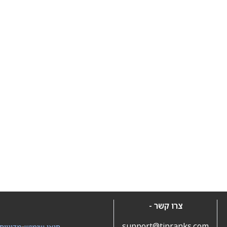
צרו קשר -
support@tipranks.com
תנאי שימוש
•
מדיניות