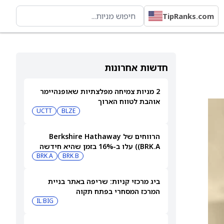
TipRanks.com
חדשות אחרונות
2 מניות צמיחה מפלצתיות שאופנהיימר
אוהבת לטווח הארוך
UCTT
BLZE
הרווחים של Berkshire Hathaway
(BRK.A) עלו ב-16% בזמן שהיא חידשה
BRK.B
רכישות עצמיות בהיקף של 4.5 מיליארד
BRK.A
דולר
ביג מרכזי קניות: שריפה באתר בניית
המרכז המסחרי בפתח תקוה
IL:BIG