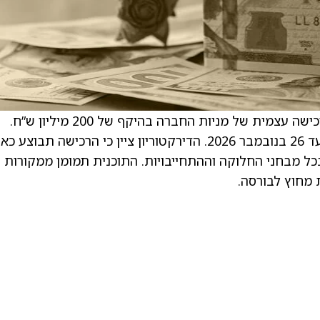
איירפורט סיטי בע”מ הודיעה על אישור תוכנית רכישה עצמית של מניות החברה בהיקף של 200 מיליון ש”ח.
התוכנית תתחיל ב-27 בנובמבר 2025 ותימשך עד 26 בנובמבר 2026. הדירקטוריון ציין כי הרכישה תבוצ
ל מבחני החלוקה וההתחייבויות. התוכנית תמומן ממקורות
 מחוץ לבורסה.