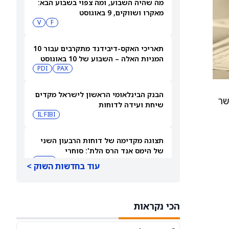
מה שהיה השבוע, ומה צפוי בשבוע הבא:
מאקרו ושווקים, 9 באוגוסט
V
F
תאריכי האקס-דיבידנד מתקרבים עבור 10
המניות האלה – השבוע של 10 באוגוסט
PDI
PAX
2026
הבנק הבינלאומי הראשון לישראל מקדים
ע כאשר
שיחת ועידה לדוחות
IL:FIBI
תצוגה מקדימה של דוחות הרבעון השני
של הימס אנד הרס הלת': סוחרי
האופציות נערכים לתנועה של 14.5%
HIMS
עוד בחדשות השוק >
במניית HIMS
תחזית מחיר מניית Rocket Lab Usa —
מה וול סטריט מצפה לקראת הדוח ב-10
הכי נקראות
באוגוסט
RKLB