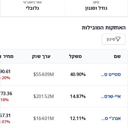
סיווג
אזור גיאוגרפי
גודל וסגנון
גלובלי
האחזקות המובילות
סינון
שם
משקל
ערך שוק
מחיר וש
90.61
סטייט סטריט ספיידר פורטפוליו אס אנ פי 500
40.90%
$554.09M
0.20%
73.36
איי-שרס קור S&P 500
14.87%
$201.52M
.18%
57.31
אנרג'י סלקט סקטור ספיידר
12.11%
$164.01M
2.07%