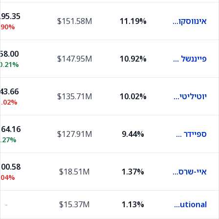
95.35
אינווסקו נאסדאק 100
11.19%
$151.58M
.90%
58.00
פייננשל סלקט סקטור ספיידר
10.92%
$147.95M
0.21%
43.66
יוטיליטיז סלקט סקטור ספיידר
10.02%
$135.71M
1.02%
64.16
ספיידר סלקט סקטור הלת׳ קר
9.44%
$127.91M
1.27%
00.58
איי-שרס 0-5 ייר טיפס בונד
1.37%
$18.51M
.04%
-
$15.37M
1.13%
State Street Institutional Investment Trust Treasury Fund Institutional